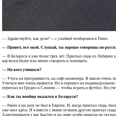
— Здравствуйте, как дела?
— с улыбкой поздоровался Тито.
— Привет, все окей. Слушай, ты хорошо говоришь по-русски
— В Беларуси я уже более трех лет. Приехал сюда из Либерии у
научился более или менее говорить и понимать.
— На кого учишься?
— Учусь на программиста, на софт-инженера. В школе очень лю
Учиться мне очень нравится. Но я перешел на индивидуальное о
переехал из Гродно в Слоним — чтобы играть в футбол. Но уче
— Как ты вообще оказался в Беларуси?
— Ранее я ни разу не был в Европе. И, когда приехал сюда, бы
уже жил здесь. И я вместе с моим лучшим другом приехал сюда
Адаптировался у вас быстро и по дому особо никогда не скучал