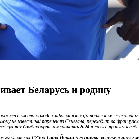
ивает Беларусь и родину
ьным местом для молодых африканских футболистов, желающих п
икому не известный паренек из Сенегала, переходит во французс
о лучших бомбардиров чемпионата-2024 и тоже привлек к себе 
из гродненских ВУЗов
Тито Йорми Джуниора
, который запуска