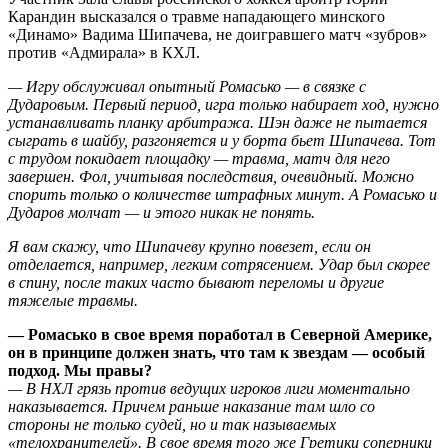
Карандин высказался о травме нападающего минского
«Динамо» Вадима Шипачева, не доигравшего матч «зубров»
против «Адмирала» в КХЛ.
— Игру обслуживал опытный Ромасько — в связке с
Дударовым. Первый период, игра только набирает ход, нужно
устанавливать планку арбитража. Шэн даже не пытается
сыграть в шайбу, разгоняется и у борта бьет Шипачева. Тот
с трудом покидает площадку — травма, матч для него
завершен. Фол, учитывая последствия, очевидный. Можно
спорить только о количестве штрафных минут. А Ромасько и
Дударов молчат — и этого никак не понять.
Я вам скажу, что Шипачеву крупно повезет, если он
отделается, например, легким сотрясением. Удар был скорее
в спину, после таких часто бывают переломы и другие
тяжелые травмы.
— Ромасько в свое время поработал в Северной Америке,
он в принципе должен знать, что там к звездам — особый
подход. Мы правы?
— В НХЛ грязь против ведущих игроков лиги моментально
наказывается. Причем раньше наказание там шло со
стороны не только судей, но и так называемых
«телохранителей». В свое время того же Гретцки соперники