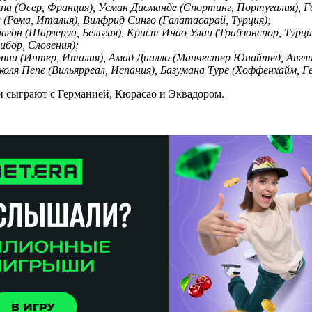
а (Осер, Франция), Усман Диоманде (Спортинг, Португалия), Г
 (Рома, Италия), Вилфрид Синго (Галатасарай, Турция);
он (Шарлеруа, Бельгия), Крист Инао Улаи (Трабзонспор, Турция
бор, Словения);
ни (Интер, Италия), Амад Диалло (Манчестер Юнайтед, Англия)
иколя Пепе (Вильярреал, Испания), Базумана Туре (Хоффенхайм, Г
и сыграют с Германией, Кюрасао и Эквадором.