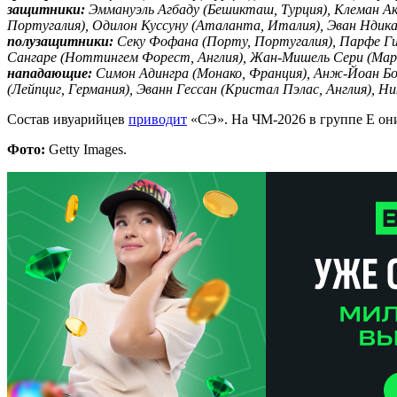
защитники:
Эммануэль Агбаду (Бешикташ, Турция), Клеман Акп
Португалия), Одилон Куссуну (Аталанта, Италия), Эван Ндика
полузащитники:
Секу Фофана (Порту, Португалия), Парфе Гиаг
Сангаре (Ноттингем Форест, Англия), Жан-Мишель Сери (Мари
нападающие:
Симон Адингра (Монако, Франция), Анж-Йоан Бон
(Лейпциг, Германия), Эванн Гессан (Кристал Пэлас, Англия), Н
Состав ивуарийцев
приводит
«СЭ». На ЧМ-2026 в группе E он
Фото:
Getty Images.