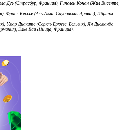
ела Дуэ (Страсбур, Франция), Гинслен Конан (Жил Висенте,
), Франк Кессье (Аль-Ахли, Саудовская Аравия), Ибраим
, Умар Диаките (Серкль Брюгге, Бельгия), Ян Диоманде
ермания), Элье Ваи (Ницца, Франция).