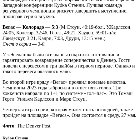
Западной конференции Кубка Стэнли. Лучшая команда
регулярного чемпионата рискует завершить выступление,
проиграв серию всухую.
Вегас — Колорадо — 5:3
(М.Стоун, 40:19-бол., У.Карлссон,
24:05, Колесар, 32:46, Гертл, 48:21, Хауден, 59:01-п/в;
Ландескуг, 3:21, Кадри, 7:03, Друри, 13:15-мен.).
Счет в серии — 3-0.
У «Эвеланш» были все шансы сократить отставание и
гарантировать возвращение соперничества в Денвер. Гости
повели с перевесом в три шайбы в первом периоде. Однако и
такого перевеса оказалось мало.
Во второй игре кряду «Вегас» проявил волевые качества.
Чемпионы 2023 года забросили в ответ пять голов. Три
хоккеиста набрали по 1+1 по системе «гол+пас». Это Томаш
Гертл, Уильям Карлссон и Марк Стоун.
Четвертая игра серии, которая может стать последней, также
пройдет на площадке «Вегаса». Она состоится в среду, 27 мая.
Фото
: The Denver Post.
Кубок Стэнли