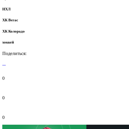
НХЛ
ХК Вегас
ХК Колорадо
хоккей
Поделиться:
0
0
0