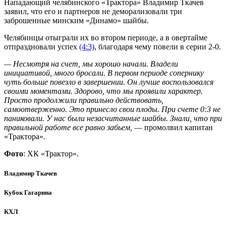
Нападающий челябинского «Трактора» Владимир Ткачев
заявил, что его и партнеров не деморализовали три
заброшенные минским «Динамо» шайбы.
Челябинцы отыграли их во втором периоде, а в овертайме
отпраздновали успех
(4:3)
, благодаря чему повели в серии 2-0.
— Несмотря на счет, мы хорошо начали. Владели
инициативой, много бросали. В первом периоде сопернику
чуть больше повезло в завершении. Он лучше воспользовался
своими моментами. Здорово, что мы проявили характер.
Просто продолжили правильно действовать,
самоотверженно. Это принесло свои плоды. При счете 0:3 не
паниковали. У нас были незасчитанные шайбы. Знали, что при
правильной работе все равно забьем,
— промолвил капитан
«Трактора».
Фото
: ХК «Трактор».
Владимир Ткачев
Кубок Гагарина
КХЛ