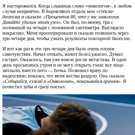
Я насторожился. Когда слышишь слово «онкология», в любом
случае неприятно. В Боровлянах отдали мои «стекла»
биопсии и сказали:
«Процентов 80, что у вас онкология.
Давайте удалим этот узел»
. Он был, по-моему, три с
половиной на четыре с половиной сантиметра. Выглядело
некрасиво. Меня прооперировали и сказали позвонить через
три-четыре дня, чтобы узнать результаты повторной биопсии.
И вот как раз в эти три-четыре дня было очень плохое
самочувствие. Начал отекать, живот болел ужасно. Думал:
гастрит. Оказалось, там уже вовсю росли метастазы. В один
день просыпаюсь утром и не могу открыть глаза: все лицо
заплыло, вместо него — бочка. Позвонил врачу по
видеосвязи, показал, что меня жестко раздуло. Она сказала:
«Собирайся, езжай в »Онкологию«, показывайся врачам»
. Я
почистил зубы и сразу поехал.