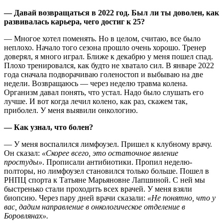
— Давай возвращаться в 2022 год. Был ли ты доволен, как
развивалась карьера, чего достиг к 25?
— Многое хотел поменять. Но в целом, считаю, все было
неплохо. Начало того сезона прошло очень хорошо. Тренер
доверял, я много играл. Ближе к декабрю у меня пошел спад.
Плохо тренировался, как будто не хватало сил. В январе 2022
года сначала подворачиваю голеностоп и выбываю на две
недели. Возвращаюсь — через неделю травма колена.
Организм давал понять, что устал. Надо было слушать его
лучше. И вот когда лечил колено, как раз, скажем так,
приболел. У меня выявили онкологию.
— Как узнал, что болен?
— У меня воспалился лимфоузел. Пришел к клубному врачу.
Он сказал:
«Скорее всего, это остаточное явление
простуды»
. Прописали антибиотики. Пропил неделю-
полторы, но лимфоузел становился только больше. Пошел в
РНПЦ спорта к Татьяне Марьяновне Лапшиной. С ней мы
быстренько стали проходить всех врачей. У меня взяли
биопсию. Через пару дней врачи сказали:
«Не понятно, что у
вас, дадим направление в онкологическое отделение в
Боровлянах».