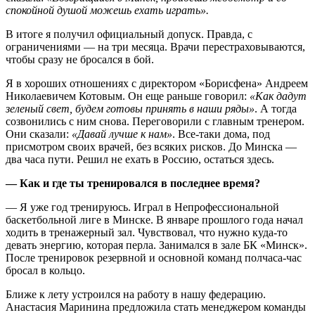
спокойной душой можешь ехать играть».
В итоге я получил официальный допуск. Правда, с
ограничениями — на три месяца. Врачи перестраховываются,
чтобы сразу не бросался в бой.
Я в хороших отношениях с директором «Борисфена» Андреем
Николаевичем Котовым. Он еще раньше говорил:
«Как дадут
зеленый свет, будем готовы принять в наши ряды»
. А тогда
созвонились с ним снова. Переговорили с главным тренером.
Они сказали:
«Давай лучше к нам»
. Все-таки дома, под
присмотром своих врачей, без всяких рисков. До Минска —
два часа пути. Решил не ехать в Россию, остаться здесь.
— Как и где ты тренировался в последнее время?
— Я уже год тренируюсь. Играл в Непрофессиональной
баскетбольной лиге в Минске. В январе прошлого года начал
ходить в тренажерный зал. Чувствовал, что нужно куда-то
девать энергию, которая перла. Занимался в зале БК «Минск».
После тренировок резервной и основной команд полчаса-час
бросал в кольцо.
Ближе к лету устроился на работу в нашу федерацию.
Анастасия Маринина предложила стать менеджером команды