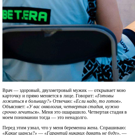
Врач — здоровый, двухметровый мужик — открывает мою
карточку и прямо меняется в лице. Говорит:
«Готовы
ложиться в больницу?»
Отвечаю:
«Если надо, то готов»
.
Объясняет:
«У вас онкология, четвертая стадия, нужно
срочно лечиться»
. Меня это ошарашило. Четвертая стадия в
моем понимании тогда — это ненадолго.
Перед этим узнал, что у меня беременна жена. Спрашиваю:
«Какие шансы?»
—
«Гарантий никаких давать не буду»
. —