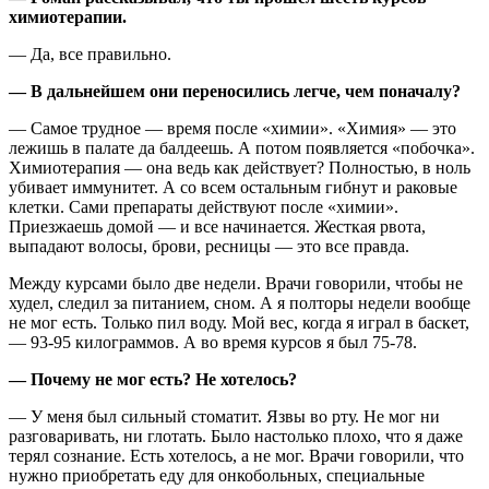
химиотерапии.
— Да, все правильно.
— В дальнейшем они переносились легче, чем поначалу?
— Самое трудное — время после «химии». «Химия» — это
лежишь в палате да балдеешь. А потом появляется «побочка».
Химиотерапия — она ведь как действует? Полностью, в ноль
убивает иммунитет. А со всем остальным гибнут и раковые
клетки. Сами препараты действуют после «химии».
Приезжаешь домой — и все начинается. Жесткая рвота,
выпадают волосы, брови, ресницы — это все правда.
Между курсами было две недели. Врачи говорили, чтобы не
худел, следил за питанием, сном. А я полторы недели вообще
не мог есть. Только пил воду. Мой вес, когда я играл в баскет,
— 93-95 килограммов. А во время курсов я был 75-78.
— Почему не мог есть? Не хотелось?
— У меня был сильный стоматит. Язвы во рту. Не мог ни
разговаривать, ни глотать. Было настолько плохо, что я даже
терял сознание. Есть хотелось, а не мог. Врачи говорили, что
нужно приобретать еду для онкобольных, специальные