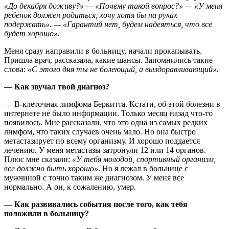
«До декабря доживу?»
— «Почему такой вопрос?» — «У меня
ребенок должен родиться, хочу хотя бы на руках
подержать». — «Гарантий нет, будем надеяться, что все
будет хорошо».
Меня сразу направили в больницу, начали прокапывать.
Пришла врач, рассказала, какие шансы. Запомнились такие
слова:
«С этого дня ты не болеющий, а выздоравливающий».
— Как звучал твой диагноз?
— B-клеточная лимфома Беркитта. Кстати, об этой болезни в
интернете не было информации. Только месяц назад что-то
появилось. Мне рассказали, что это одна из самых редких
лимфом, что таких случаев очень мало. Но она быстро
метастазирует по всему организму. И хорошо поддается
лечению. У меня метастазы затронули 12 или 14 органов.
Плюс мне сказали:
«У тебя молодой, спортивный организм,
все должно быть хорошо»
. Но я лежал в больнице с
мужчиной с точно таким же диагнозом. У меня все
нормально. А он, к сожалению, умер.
— Как развивались события после того, как тебя
положили в больницу?