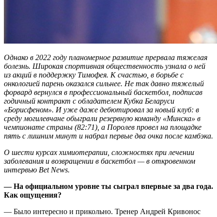
Однако в 2022 году планомерное развитие прервала тяжелая
болезнь. Широкая спортивная общественность узнала о ней
из акций в поддержку Тимофея. К счастью, в борьбе с
онкологией парень оказался сильнее. Не так давно тяжелый
форвард вернулся в профессиональный баскетбол, подписав
годичный контракт с обладателем Кубка Беларуси
«Борисфеном». И уже даже дебютировал за новый клуб: в
среду могилевчане обыграли резервную команду «Минска» в
чемпионате страны (82:71), а Поролев провел на площадке
пять с лишним минут и набрал первые два очка после камбэка.
О шести курсах химиотерапии, сложностях при лечении
заболевания и возвращении в баскетбол — в откровенном
интервью
Bet
News
.
— На официальном уровне ты сыграл впервые за два года.
Как ощущения?
— Было интересно и прикольно. Тренер Андрей Кривонос