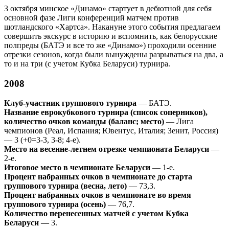
3 октября минское «Динамо» стартует в дебютной для себя
основной фазе Лиги конференций матчем против
шотландского «Хартса». Накануне этого события предлагаем
совершить экскурс в историю и вспомнить, как белорусские
полпреды (БАТЭ и все то же «Динамо») проходили осенние
отрезки сезонов, когда были вынуждены разрываться на два, а
то и на три (с учетом Кубка Беларуси) турнира.
2008
Клуб-участник группового турнира
— БАТЭ.
Название еврокубкового турнира (список соперников),
количество очков команды (баланс; место)
— Лига
чемпионов (Реал, Испания; Ювентус, Италия; Зенит, Россия)
— 3 (+0=3-3, 3-8; 4-е).
Место на весенне-летнем отрезке чемпионата Беларуси
—
2-е.
Итоговое место в чемпионате Беларуси
— 1-е.
Процент набранных очков в чемпионате до старта
группового турнира (весна, лето)
— 73,3.
Процент набранных очков в чемпионате во время
группового турнира (осень)
— 76,7.
Количество перенесенных матчей с учетом Кубка
Беларуси
— 3.