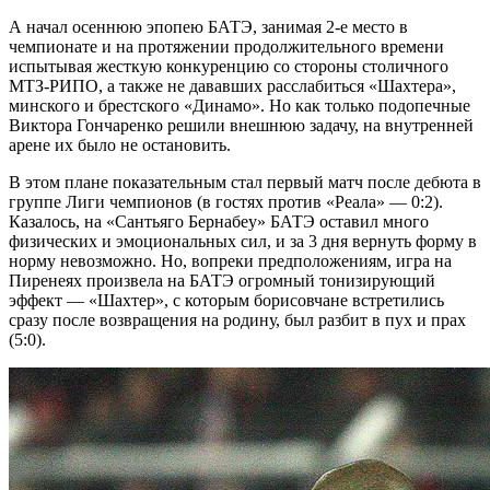
А начал осеннюю эпопею БАТЭ, занимая 2-е место в
чемпионате и на протяжении продолжительного времени
испытывая жесткую конкуренцию со стороны столичного
МТЗ-РИПО, а также не дававших расслабиться «Шахтера»,
минского и брестского «Динамо». Но как только подопечные
Виктора Гончаренко решили внешнюю задачу, на внутренней
арене их было не остановить.
В этом плане показательным стал первый матч после дебюта в
группе Лиги чемпионов (в гостях против «Реала» — 0:2).
Казалось, на «Сантьяго Бернабеу» БАТЭ оставил много
физических и эмоциональных сил, и за 3 дня вернуть форму в
норму невозможно. Но, вопреки предположениям, игра на
Пиренеях произвела на БАТЭ огромный тонизирующий
эффект — «Шахтер», с которым борисовчане встретились
сразу после возвращения на родину, был разбит в пух и прах
(5:0).