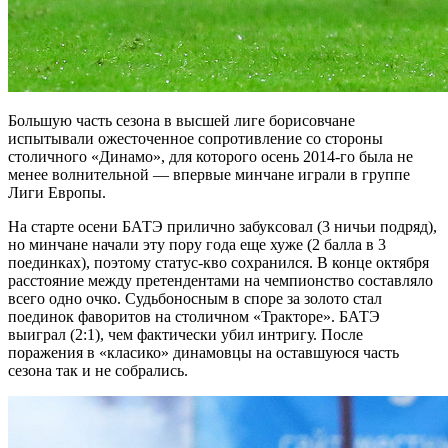
Большую часть сезона в высшей лиге борисовчане
испытывали ожесточенное сопротивление со стороны
столичного «Динамо», для которого осень 2014-го была не
менее волнительной — впервые минчане играли в группе
Лиги Европы.
На старте осени БАТЭ прилично забуксовал (3 ничьи подряд),
но минчане начали эту пору года еще хуже (2 балла в 3
поединках), поэтому статус-кво сохранился. В конце октября
расстояние между претендентами на чемпионство составляло
всего одно очко. Судьбоносным в споре за золото стал
поединок фаворитов на столичном «Тракторе». БАТЭ
выиграл (2:1), чем фактически убил интригу. После
поражения в «класико» динамовцы на оставшуюся часть
сезона так и не собрались.