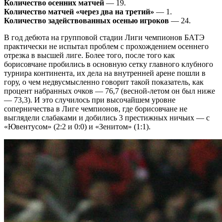
Количество осенних матчей
— 19.
Количество матчей «через два на третий»
— 1.
Количество задействованных осенью игроков
— 24.
В год дебюта на групповой стадии Лиги чемпионов БАТЭ
практически не испытал проблем с прохождением осеннего
отрезка в высшей лиге. Более того, после того как
борисовчане пробились в основную сетку главного клубного
турнира континента, их дела на внутренней арене пошли в
гору, о чем недвусмысленно говорит такой показатель, как
процент набранных очков — 76,7 (весной-летом он был ниже
— 73,3). И это случилось при высочайшем уровне
соперничества в Лиге чемпионов, где борисовчане не
выглядели слабаками и добились 3 престижных ничьих — с
«Ювентусом» (2:2 и 0:0) и «Зенитом» (1:1).