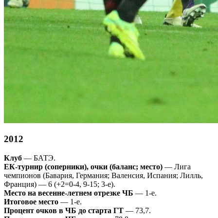
2012
Клуб
— БАТЭ.
ЕК-турнир (соперники), очки (баланс; место)
— Лига
чемпионов (Бавария, Германия; Валенсия, Испания; Лилль,
Франция) — 6 (+2=0-4, 9-15; 3-е).
Место на весенне-летнем отрезке ЧБ
— 1-е.
Итоговое место
— 1-е.
Процент очков в ЧБ до старта ГТ
— 73,7.