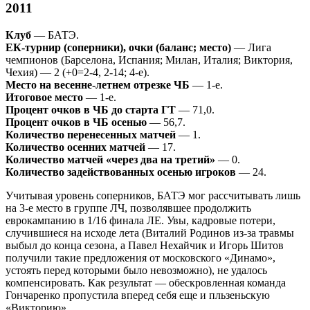
2011
Клуб
— БАТЭ.
ЕК-турнир (соперники), очки (баланс; место)
— Лига
чемпионов (Барселона, Испания; Милан, Италия; Виктория,
Чехия) — 2 (+0=2-4, 2-14; 4-е).
Место на весенне-летнем отрезке ЧБ
— 1-е.
Итоговое место
— 1-е.
Процент очков в ЧБ до старта ГТ
— 71,0.
Процент очков в ЧБ осенью
— 56,7.
Количество перенесенных матчей
— 1.
Количество осенних матчей
— 17.
Количество матчей «через два на третий»
— 0.
Количество задействованных осенью игроков
— 24.
Учитывая уровень соперников, БАТЭ мог рассчитывать лишь
на 3-е место в группе ЛЧ, позволявшее продолжить
еврокампанию в 1/16 финала ЛЕ. Увы, кадровые потери,
случившиеся на исходе лета (Виталий Родинов из-за травмы
выбыл до конца сезона, а Павел Нехайчик и Игорь Шитов
получили такие предложения от московского «Динамо»,
устоять перед которыми было невозможно), не удалось
компенсировать. Как результат — обескровленная команда
Гончаренко пропустила вперед себя еще и пльзеньскую
«Викторию».