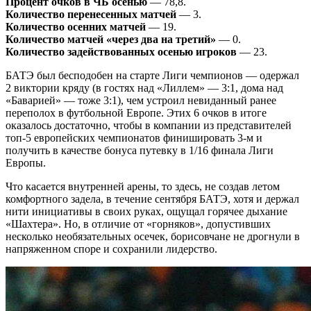
Процент очков в ЧБ осенью
— 78,8.
Количество перенесенных матчей
— 3.
Количество осенних матчей
— 19.
Количество матчей «через два на третий»
— 0.
Количество задействованных осенью игроков
— 23.
БАТЭ был бесподобен на старте Лиги чемпионов — одержал
2 виктории кряду (в гостях над «Лиллем» — 3:1, дома над
«Баварией» — тоже 3:1), чем устроил невиданный ранее
переполох в футбольной Европе. Этих 6 очков в итоге
оказалось достаточно, чтобы в компании из представителей
топ-5 европейских чемпионатов финишировать 3-м и
получить в качестве бонуса путевку в 1/16 финала Лиги
Европы.
Что касается внутренней арены, то здесь, не создав летом
комфортного задела, в течение сентября БАТЭ, хотя и держал
нити инициативы в своих руках, ощущал горячее дыхание
«Шахтера». Но, в отличие от «горняков», допустивших
несколько необязательных осечек, борисовчане не дрогнули в
напряженном споре и сохранили лидерство.