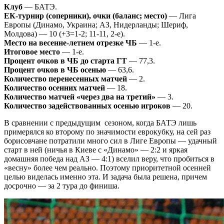
Клуб
— БАТЭ.
ЕК-турнир (соперники), очки (баланс; место)
— Лига
Европы (Динамо, Украина; АЗ, Нидерланды; Шериф,
Молдова) — 10 (+3=1-2; 11-11, 2-е).
Место на весенне-летнем отрезке ЧБ
— 1-е.
Итоговое место
— 1-е.
Процент очков в ЧБ до старта ГТ
— 77,3.
Процент очков в ЧБ осенью
— 63,6.
Количество перенесенных матчей
— 2.
Количество осенних матчей
— 18.
Количество матчей «через два на третий»
— 3.
Количество задействованных осенью игроков
— 20.
В сравнении с предыдущим сезоном, когда БАТЭ лишь
примерялся ко второму по значимости еврокубку, на сей раз
борисовчане потратили много сил в Лиге Европы — удачный
старт в ней (ничья в Киеве с «Динамо» — 2:2 и яркая
домашняя победа над АЗ — 4:1) вселил веру, что пробиться в
«весну» более чем реально. Поэтому приоритетной осенней
целью виделась именно эта. И задача была решена, причем
досрочно — за 2 тура до финиша.