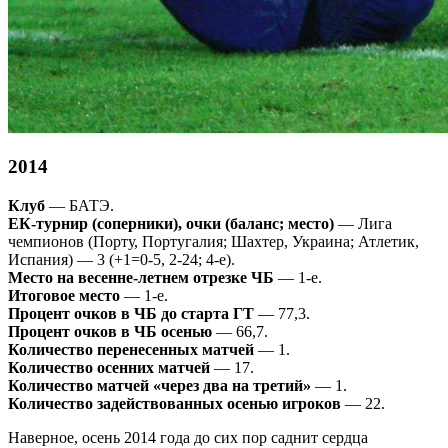
201
4
Клуб
— БАТЭ.
ЕК-турнир (соперники), очки (баланс; место)
— Лига
чемпионов (Порту, Португалия; Шахтер, Украина; Атлетик,
Испания) — 3 (+1=0-5, 2-24; 4-е).
Место на весенне-летнем отрезке ЧБ
— 1-е.
Итоговое место
— 1-е.
Процент очков в ЧБ до старта ГТ
— 77,3.
Процент очков в ЧБ осенью
— 66,7.
Количество перенесенных матчей
— 1.
Количество осенних матчей
— 17.
Количество матчей «через два на третий»
— 1.
Количество задействованных осенью игроков
— 22.
Наверное, осень 2014 года до сих пор саднит сердца