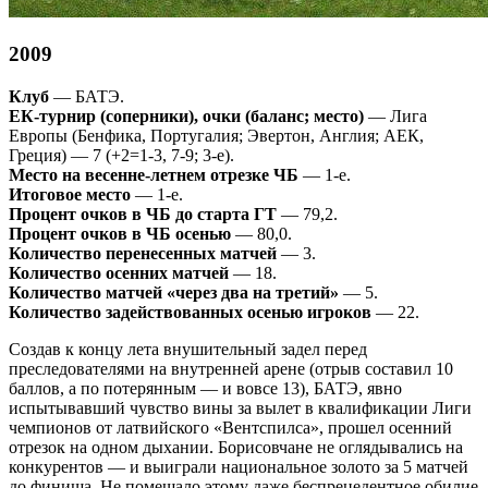
200
9
Клуб
— БАТЭ.
ЕК-турнир (соперники), очки (баланс; место)
— Лига
Европы (Бенфика, Португалия; Эвертон, Англия; АЕК,
Греция) — 7 (+2=1-3, 7-9; 3-е).
Место на весенне-летнем отрезке ЧБ
— 1-е.
Итоговое место
— 1-е.
Процент очков в ЧБ до старта ГТ
— 79,2.
Процент очков в ЧБ осенью
— 80,0.
Количество перенесенных матчей
— 3.
Количество осенних матчей
— 18.
Количество матчей «через два на третий»
— 5.
Количество задействованных осенью игроков
— 22.
Создав к концу лета внушительный задел перед
преследователями на внутренней арене (отрыв составил 10
баллов, а по потерянным — и вовсе 13), БАТЭ, явно
испытывавший чувство вины за вылет в квалификации Лиги
чемпионов от латвийского «Вентспилса», прошел осенний
отрезок на одном дыхании. Борисовчане не оглядывались на
конкурентов — и выиграли национальное золото за 5 матчей
до финиша. Не помешало этому даже беспрецедентное обилие