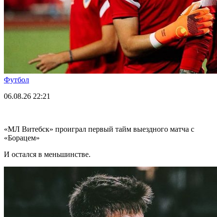
Футбол
06.08.26
22:21
«МЛ Витебск» проиграл первый тайм выездного матча с
«Борацем»
И остался в меньшинстве.