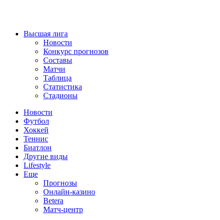
Высшая лига
Новости
Конкурс прогнозов
Составы
Матчи
Таблица
Статистика
Стадионы
Новости
Футбол
Хоккей
Теннис
Биатлон
Другие виды
Lifestyle
Еще
Прогнозы
Онлайн-казино
Betera
Матч-центр