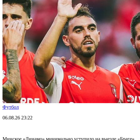
Футбол
06.08.26
23:22
Минское «Динамо» минимально уступило на выезде «Браге»