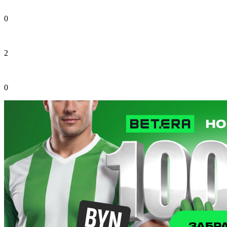
0
2
0