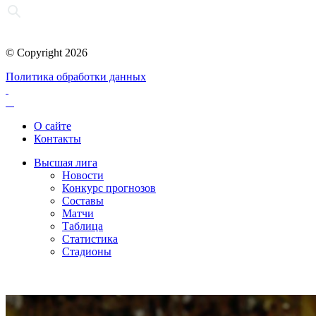
© Copyright 2026
Политика обработки данных
О сайте
Контакты
Высшая лига
Новости
Конкурс прогнозов
Составы
Матчи
Таблица
Статистика
Стадионы