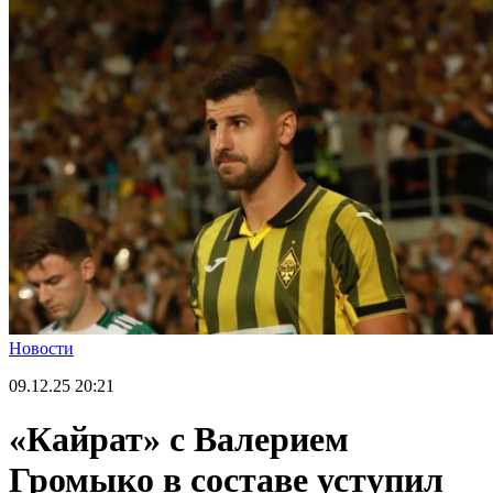
Новости
09.12.25
20:21
«Кайрат» с Валерием
Громыко в составе уступил