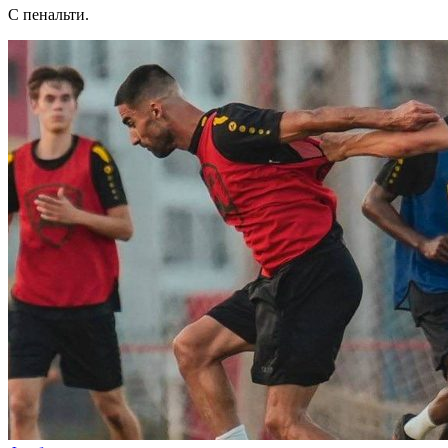
С пенальти.