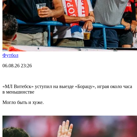
Футбол
06.08.26
23:26
«МЛ Витебск» уступил на выезде «Борацу», играя около часа
в меньшинстве
Могло быть и хуже.