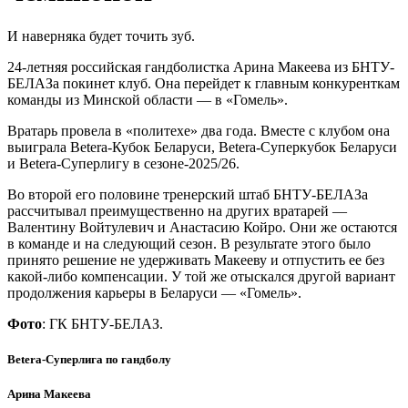
И наверняка будет точить зуб.
24-летняя российская гандболистка Арина Макеева из БНТУ-
БЕЛАЗа покинет клуб. Она перейдет к главным конкуренткам
команды из Минской области — в «Гомель».
Вратарь провела в «политехе» два года. Вместе с клубом она
выиграла Betera-Кубок Беларуси, Betera-Суперкубок Беларуси
и Betera-Суперлигу в сезоне-2025/26.
Во второй его половине тренерский штаб БНТУ-БЕЛАЗа
рассчитывал преимущественно на других вратарей —
Валентину Войтулевич и Анастасию Койро. Они же остаются
в команде и на следующий сезон. В результате этого было
принято решение не удерживать Макееву и отпустить ее без
какой-либо компенсации. У той же отыскался другой вариант
продолжения карьеры в Беларуси — «Гомель».
Фото
: ГК БНТУ-БЕЛАЗ.
Betera-Суперлига по гандболу
Арина Макеева