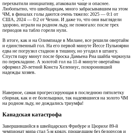
перехватили инициативу, атаковали чаще и опаснее.
Любопытно, что швейцарцам, много забрасывавшим на этом
ЧМ, в финалах голы даются очень тяжело: 2025 — 0:1 от
США, 2024 — 0:2 от Чехии. И даже то, что они выглядели
здорово, играли на родном льду, не помогало: после трех
периодов на табло горели нули.
В итоге, как и на Олимпиаде в Милане, все решили овертайм
и единственный гол. На его первой минуте Йессе Пульюярви
едва не погрузил стадион в тишину, но угодил в штангу.
Спустя пару минут после броска Дамьена Риа шайба чиркнула
по перекладине. А золотой гол на 11-й минуте овертайма
оформил 20-летний Конста Хелениус, похоронивший
надежды хозяев.
Наверное, самая прогрессирующая в последнюю пятилетку
сборная, как и ее болельщики, так надеявшиеся на золото ЧМ
на родном льду, не дождались триумфа!
Канадская катастрофа
Завершившийся в швейцарских Фрибуре и Цюрихе 89-й
чемпионат мира стал 5-м кряду, прошедшим без белорусов и