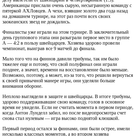
Американцы прислали очень сырую, несыгранную команду с
пятеркой АХЛовцев. А чехи, взявшие золото два года назад
на домашнем турнире, на этот раз почти всех своих
заокеанских звезд не дождались.
Финалисты уже играли на этом турнире. В заключительный
день группового этапа они разыграли первое место в группе
А — 4:2 в пользу швейцарцев. Хозяева здорово провели
чемпионат, выиграв все 9 матчей до финала.
Мало того что на финнов давили трибуны, так им было
тяжелее еще и потому, что свой полуфинал они играли
позднее, а значит, времени на восстановление было меньше.
Возможно, поэтому, а может, из-за того, что решили вернуться
к своей привычной манере игры, они уделяли больше
внимания обороне.
Неплохо выглядели в защите и швейцарцы. В итоге трибуны,
здорово поддерживавшие свою команду, голов в основное
время не увидели. Если не считать момента в первом периоде,
когда Антон Лунделл забил, но после видеопросмотра счет
снова стал нулевым — игра высоко поднятой клюшкой.
Первый период остался за финнами, они были острее, имели
несколько классных моментов, а во втором хозяева