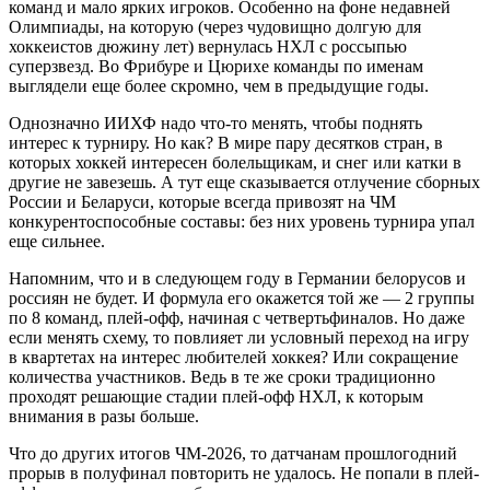
команд и мало ярких игроков. Особенно на фоне недавней
Олимпиады, на которую (через чудовищно долгую для
хоккеистов дюжину лет) вернулась НХЛ с россыпью
суперзвезд. Во Фрибуре и Цюрихе команды по именам
выглядели еще более скромно, чем в предыдущие годы.
Однозначно ИИХФ надо что-то менять, чтобы поднять
интерес к турниру. Но как? В мире пару десятков стран, в
которых хоккей интересен болельщикам, и снег или катки в
другие не завезешь. А тут еще сказывается отлучение сборных
России и Беларуси, которые всегда привозят на ЧМ
конкурентоспособные составы: без них уровень турнира упал
еще сильнее.
Напомним, что и в следующем году в Германии белорусов и
россиян не будет. И формула его окажется той же — 2 группы
по 8 команд, плей-офф, начиная с четвертьфиналов. Но даже
если менять схему, то повлияет ли условный переход на игру
в квартетах на интерес любителей хоккея? Или сокращение
количества участников. Ведь в те же сроки традиционно
проходят решающие стадии плей-офф НХЛ, к которым
внимания в разы больше.
Что до других итогов ЧМ-2026, то датчанам прошлогодний
прорыв в полуфинал повторить не удалось. Не попали в плей-