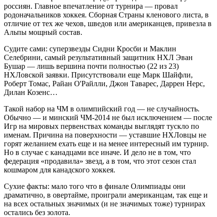
россиян. Главное впечатление от турнира — провал
родоначальников хоккея. Сборная Страны кленового листа, в
отличие от тех же чехов, шведов или американцев, привезла в
Альпы мощный состав.
Судите сами: суперзвезды Сидни Кросби и Маклин
Селебрини, самый результативный защитник НХЛ Эван
Бушар — лишь вершина почти полностью (22 из 23)
НХЛовской заявки. Присутствовали еще Марк Шайфли,
Роберт Томас, Райан О'Райлли, Джон Таварес, Даррен Нерс,
Дилан Козенс…
Такой набор на ЧМ в олимпийский год — не случайность.
Обычно — и минский ЧМ-2014 не был исключением — после
Игр на мировых первенствах команды выглядят тускло по
именам. Причина на поверхности — уставшие НХЛовцы не
горят желанием ехать еще и на менее интересный им турнир.
Но в случае с канадцами все иначе. И дело не в том, что
федерация «продавила» звезд, а в том, что этот сезон стал
кошмаром для канадского хоккея.
Сухие факты: мало того что в финале Олимпиады они
драматично, в овертайме, проиграли американцам, так еще и
на всех остальных значимых (и не значимых тоже) турнирах
остались без золота.