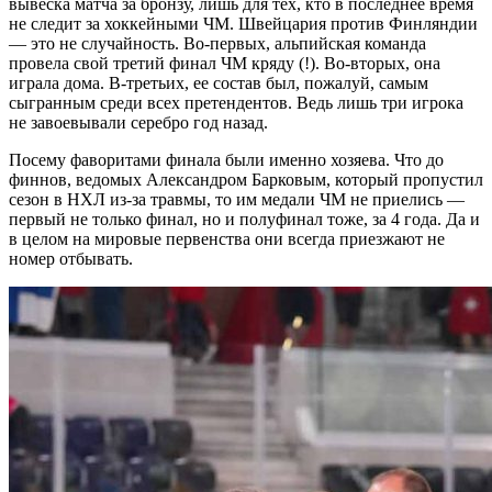
вывеска матча за бронзу, лишь для тех, кто в последнее время
не следит за хоккейными ЧМ. Швейцария против Финляндии
— это не случайность. Во-первых, альпийская команда
провела свой третий финал ЧМ кряду (!). Во-вторых, она
играла дома. В-третьих, ее состав был, пожалуй, самым
сыгранным среди всех претендентов. Ведь лишь три игрока
не завоевывали серебро год назад.
Посему фаворитами финала были именно хозяева. Что до
финнов, ведомых Александром Барковым, который пропустил
сезон в НХЛ из-за травмы, то им медали ЧМ не приелись —
первый не только финал, но и полуфинал тоже, за 4 года. Да и
в целом на мировые первенства они всегда приезжают не
номер отбывать.