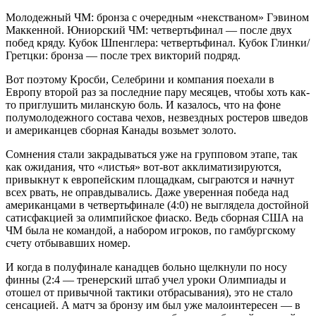
Молодежный ЧМ: бронза с очередным «некстваном» Гэвином
Маккенной. Юниорский ЧМ: четвертьфинал — после двух
побед кряду. Кубок Шпенглера: четвертьфинал. Кубок Глинки/
Гретцки: бронза — после трех викторий подряд.
Вот поэтому Кросби, Селебрини и компания поехали в
Европу второй раз за последние пару месяцев, чтобы хоть как-
то приглушить миланскую боль. И казалось, что на фоне
полумолодежного состава чехов, незвездных ростеров шведов
и американцев сборная Канады возьмет золото.
Сомнения стали закрадываться уже на групповом этапе, так
как ожидания, что «листья» вот-вот акклиматизируются,
привыкнут к европейским площадкам, сыграются и начнут
всех рвать, не оправдывались. Даже уверенная победа над
американцами в четвертьфинале (4:0) не выглядела достойной
сатисфакцией за олимпийское фиаско. Ведь сборная США на
ЧМ была не командой, а набором игроков, по гамбургскому
счету отбывавших номер.
И когда в полуфинале канадцев больно щелкнули по носу
финны (2:4 — тренерский штаб учел уроки Олимпиады и
отошел от привычной тактики отбрасывания), это не стало
сенсацией. А матч за бронзу им был уже малоинтересен — в