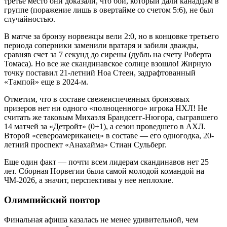
третье место они доказали, что бой, который дали канадцам в
группе (поражение лишь в овертайме со счетом 5:6), не был
случайностью.
В матче за бронзу норвежцы вели 2:0, но в концовке третьего
периода соперники заменили вратаря и забили дважды,
сравняв счет за 7 секунд до сирены (дубль на счету Роберта
Томаса). Но все же скандинавское солнце взошло! Жирную
точку поставил 21-летний Ноа Стеен, задрафтованный
«Тампой» еще в 2024-м.
Отметим, что в составе свежеиспеченных бронзовых
призеров нет ни одного «полноценного» игрока НХЛ! Не
считать же таковым Михаэля Брандсегг-Нюгора, сыгравшего
14 матчей за «Детройт» (0+1), а сезон проведшего в АХЛ.
Второй «североамериканец» в составе — его одногодка, 20-
летний проспект «Анахайма» Стиан Сульберг.
Еще один факт — почти всем лидерам скандинавов нет 25
лет. Сборная Норвегии была самой молодой командой на
ЧМ-2026, а значит, перспективы у нее неплохие.
Олимпийский повтор
Финальная афиша казалась не менее удивительной, чем