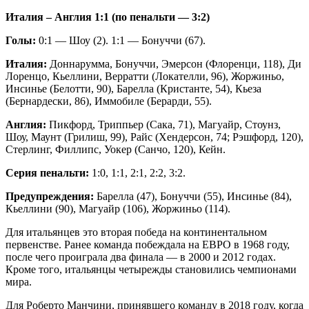
Италия – Англия 1:1 (по пенальти — 3:2)
Голы:
0:1 — Шоу (2). 1:1 — Бонуччи (67).
Италия:
Доннарумма, Бонуччи, Эмерсон (Флоренци, 118), Ди
Лоренцо, Кьеллини, Верратти (Локателли, 96), Жоржиньо,
Инсинье (Белотти, 90), Барелла (Кристанте, 54), Кьеза
(Бернардески, 86), Иммобиле (Берарди, 55).
Англия:
Пикфорд, Триппьер (Сака, 71), Магуайр, Стоунз,
Шоу, Маунт (Грилиш, 99), Райс (Хендерсон, 74; Рэшфорд, 120),
Стерлинг, Филлипс, Уокер (Санчо, 120), Кейн.
Серия пенальти:
1:0, 1:1, 2:1, 2:2, 3:2.
Предупреждения:
Барелла (47), Бонуччи (55), Инсинье (84),
Кьеллини (90), Магуайр (106), Жоржиньо (114).
Для итальянцев это вторая победа на континентальном
первенстве. Ранее команда побеждала на ЕВРО в 1968 году,
после чего проиграла два финала — в 2000 и 2012 годах.
Кроме того, итальянцы четырежды становились чемпионами
мира.
Для Роберто Манчини, принявшего команду в 2018 году, когда