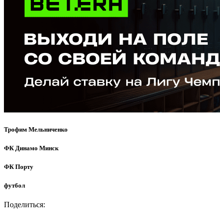
Трофим Мельниченко
ФК Динамо Минск
ФК Порту
футбол
Поделиться: