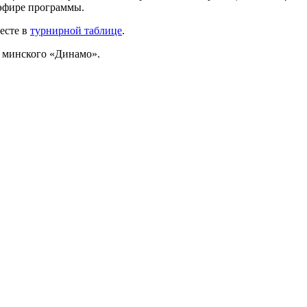
эфире программы.
есте в
турнирной таблице
.
в минского «Динамо».