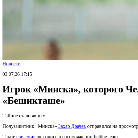
Новости
03.07.26
17:15
Игрок «Минска», которого Че
«Бешикташе»
Тайное стало явным.
Полузащитник «Минска»
Захар Драчев
отправился на просмот
Такие
сведения
оказались в распоряжении betting.team.