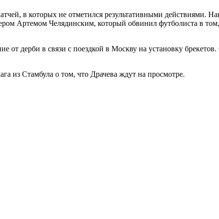
матчей, в которых не отметился результативными действиями. Н
ером Артемом Челядинским, который обвинил футболиста в том
е от дерби в связи с поездкой в Москву на установку брекетов
га из Стамбула о том, что Драчева ждут на просмотре.