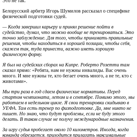
Это не так.
Белорусский арбитр Игорь Шумилов рассказал о специфике
физической подготовки судей.
— Когда завершил карьеру и принял решение пойти в
судейство, думал, что можно вообще не тренироваться. Это
точно заблуждение. Для того, чтобы принимать правильные
решения, чтобы находиться в хорошей позиции, чтобы себя,
скажем так, туда принести, важно иметь хорошую
физическую форму.
Я был на судейских сборах на Кипре. Роберто Розетти там
сказал прямо:
«Ребята, нам не нужны инвалиды. Вас очень
много. И мне нужны те, кто бегает очень много, а не те, кто с
животами».
Мы три раза в год сдаем физические нормативы. Перед
стартом чемпионата, летом и в сентябре. Помимо этого, мы
работаем в недельном цикле. Я свои тренировки скидываю в
УЕФА. Там есть тренер по физподготовке. Да, мне никто не
пишет. Но знаю, что будут проблемы, если не буду этого
делать. В таком случае не получу международные назначения.
За игру судья пробегает около 10 километров. Иногда, когда
команда обрезается, приходится прилагать максимальные