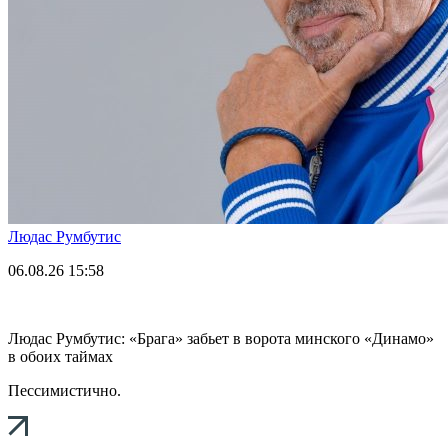
Людас Румбутис
06.08.26
15:58
Людас Румбутис: «Брага» забьет в ворота минского «Динамо»
в обоих таймах
Пессимистично.