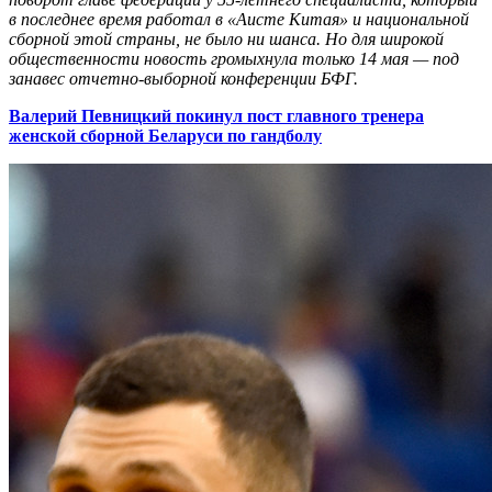
в последнее время работал в «Аисте Китая» и национальной
сборной этой страны, не было ни шанса. Но для широкой
общественности новость громыхнула только 14 мая — под
занавес отчетно-выборной конференции БФГ.
Валерий Певницкий покинул пост главного тренера
женской сборной Беларуси по гандболу