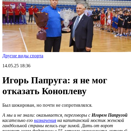
Другие виды спорта
14.05.25
18:36
Игорь Папруга: я не мог
отказать Коноплеву
Был шокирован, но почти не сопротивлялся.
А мы и не знали: оказывается, переговоры с
Игорем Папругой
касательно его
назначения
на капитанский мостик женской
гандбольной страны велись еще зимой. Дать от ворот
поворот главе федерации у 55-летнего специалиста, который