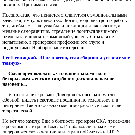
новинку. Принимаю вызов.
Предполагаю, что придется столкнуться с эмоциональными
качелями, импульсивностью. Значит, надо выстроить работу
так, чтобы во главе угла были не эмоции и настроение, а
желание саморазвития, стремление добиться значимого
результата и поднять командный уровень. Страха я не
испытываю, в тренерской профессии это глупо и
недопустимо. Наоборот, мне интересно.
Бес Певницкий. «Я не против, если сборницы устроят мне
темную»
— Смею предположить, что ваше знакомство с
белорусским женским гандболом доскональным не
назовешь...
— Я этого и не скрываю. Доводилось посещать матчи
сборной, видеть некоторые поединки по телевизору и в
интернете. Так что осознаю масштаб работы, в том числе
теоретической.
Но вот что замечу. Еще в бытность тренером СКА приезжали
с ребятами на игры в Гомель. И наблюдали за матчами
лидеров женского чемпионата страны «Гомеля» и БНТУ.