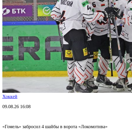
Хоккей
09.08.26
16:08
«Гомель» забросил 4 шайбы в ворота «Локомотива»