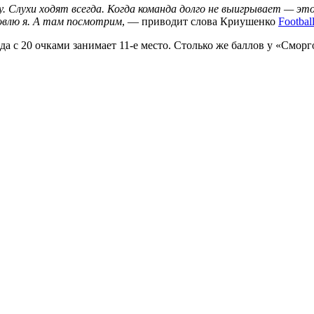
у. Слухи ходят всегда. Когда команда долго не выигрывает — э
товлю я. А там посмотрим
, — приводит слова Криушенко
Footbal
 с 20 очками занимает 11-е место. Столько же баллов у «Сморго