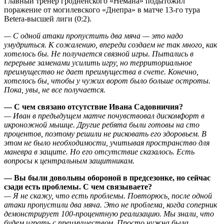
Главный тренер гродненского «Немана» подытожил
поражение от могилевского «Днепра» в матче 13-го тура
Betera-высшей лиги (0:2).
— С одной атаки пропустить два мяча — это надо
умудриться. К сожалению, впереди создаем не так много, как
хотелось бы. Не получается связной игры. Пытались в
перерыве заменами усилить игру, но территориальное
преимущество не дает преимущества в счете. Конечно,
хотелось бы, чтобы у чужих ворот было больше остроты.
Пока, увы, не все получается.
— С чем связано отсутствие Ивана Садовничия?
— Иван в предыдущем матче почувствовал дискомфорт в
икроножной мышце. Другие ребята были готовы на сто
процентов, поэтому решили не рисковать его здоровьем. В
этом не было необходимости, учитывая пространство для
маневра в защите. Но его отсутствие сказалось. Есть
вопросы к центральным защитникам.
— Вы были довольны обороной в предсезонке, но сейчас
сзади есть проблемы. С чем связываете?
— Я не скажу, что есть проблемы. Повторюсь, после одной
атаки пропустили два мяча. Это не проблема, когда соперник
демонстрирует 100-процентную реализацию. Мы знали, что
будем играть с преимуществом. Просто нужна была