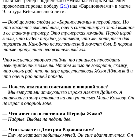
Главный тренер гродненского «Немана» Игорь Ковалевич
прокомментировал победу
(2:1)
над «Барановичами» в матче
9-го тура Betera-высшей лиги.
— Вообще мало следил за «Барановичами» в первой лиге. Но
что касается высшей лиги, очень симпатизирую этой команде
и ее главному тренеру. Это тренерская команда. Перед игрой
знали, что будет трудно, учитывая, что мы потерпели два
поражения. Какой-то психологический момент был. В первом
тайме пропустили необязательный гол.
Что касается второго тайма, то пришлось проводить
невынужденные замены. Чтобы много не говорить, скажу,
что очень рад, что на игре присутствовал Женя Яблонский и
что очень рад нашей победе.
— Почему изменили сочетания в опорной зоне?
— Мы выпустили атакующего игрока Алексея Дайнеко. А
атакующую зону оставили на откуп только Мише Козлову. Он
не играл в опорной зоне.
— Что известно о состоянии Шерифа Жимо?
— Надрыв. Выбыл на недели две.
— Что скажете о Дмитрии Радиковском?
— Ему не хватает забитых мячей. Он еще адаптируется. Он