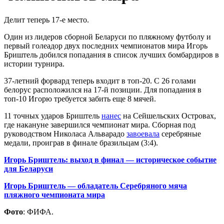
Делит теперь 17-е место.
Один из лидеров сборной Беларуси по пляжному футболу и
первый голеадор двух последних чемпионатов мира Игорь
Бриштель добился попадания в список лучших бомбардиров в
истории турнира.
37-летний форвард теперь входит в топ-20. С 26 голами
белорус расположился на 17-й позиции. Для попадания в
топ-10 Игорю требуется забить еще 8 мячей.
11 точных ударов Бриштель
нанес
на Сейшельских Островах,
где накануне завершился чемпионат мира. Сборная под
руководством Николаса Альварадо
завоевала
серебряные
медали, проиграв в финале бразильцам (3:4).
Игорь Бриштель: выход в финал — историческое событие
для Беларуси
Игорь Бриштель — обладатель Серебряного мяча
пляжного чемпионата мира
Фото
: ФИФА.