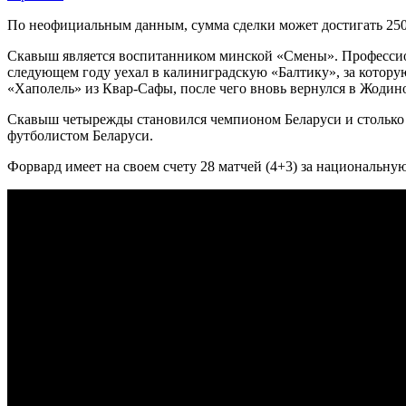
По неофициальным данным, сумма сделки может достигать 250
Скавыш является воспитанником минской «Смены». Профессион
следующем году уехал в калиниградскую «Балтику», за которую
«Хаполель» из Квар-Сафы, после чего вновь вернулся в Жодино
Скавыш четырежды становился чемпионом Беларуси и столько 
футболистом Беларуси.
Форвард имеет на своем счету 28 матчей (4+3) за национальну