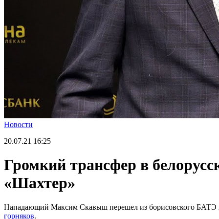
Новости
20.07.21
16:25
Громкий трансфер в белорусс
«Шахтер»
Нападающий Максим Скавыш перешел из борисовского БАТЭ в 
горняков
.