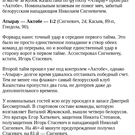
В матче за Кубок Казахстана по футболу «Атырау» проиграл
«Актобе». Номинальным хозяевам не помог мяч, забитый
белорусским нападающим Николаем Сигневичем.
Атырау — Актобе — 1:2
(Сигневич, 24; Касым, 89-п,
Гондола, 90).
Форвард нанес точный удар в середине первого тайма. Это
было не просто единственное попадание в створ обеих
команд до перерыва, но и вообще единственный удар в
сторону ворот в первом тайме. Ассистировал Сигневичу,
кстати, Игорь Стасевич.
Второй тайм прошел уже под контролем «Актобе», однако
«Атырау» долгое время удавалось отстаивать победный счет.
Тем не менее «на флажке» самый белорусский клуб
Казахстана пропустил два гола, не дотерпев даже до
дополнительного времени.
У номинальных гостей всю игру просидел в запасе Дмитрий
Бессмертный. В стартовом составе команды, которую
возглавляет Виталий Жуковский, вышли четверо белорусов.
Это вратарь Егор Хаткевич, защитник Никита Степанов,
полузащитник Игорь Стасевич и нападающий Николай
Сигневич. На 46+-й минуте предупреждение получил
Стасевич, на 81-й — Сигневич.