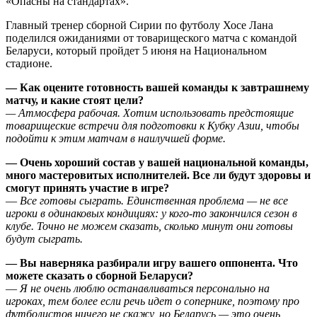
«Опасны на стандартах».
Главный тренер сборной Сирии по футболу Хосе Лана
поделился ожиданиями от товарищеского матча с командой
Беларуси, который пройдет 5 июня на Национальном
стадионе.
— Как оцените готовность вашей команды к завтрашнему
матчу, и какие стоят цели?
— Атмосфера рабочая. Хотим использовать предстоящие
товарищеские встречи для подготовки к Кубку Азии, чтобы
подойти к этим матчам в наилучшей форме.
— Очень хороший состав у вашей национальной команды,
много мастеровитых исполнителей. Все ли будут здоровы и
смогут принять участие в игре?
—
Все готовы сыграть. Единственная проблема — не все
игроки в одинаковых кондициях: у кого-то закончился сезон в
клубе. Точно не можем сказать, сколько минут они готовы
будут сыграть.
— Вы наверняка разбирали игру вашего оппонента. Что
можете сказать о сборной Беларуси?
—
Я не очень люблю останавливаться персонально на
игроках, тем более если речь идет о сопернике, поэтому про
футболистов ничего не скажу, но Беларусь — это очень