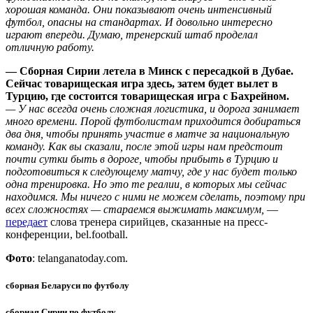
хорошая команда. Они показывают очень интенсивный
футбол, опасны на стандартах. И довольно интересно
играют впереди. Думаю, тренерский штаб проделал
отличную работу.
— Сборная Сирии летела в Минск с пересадкой в Дубае.
Сейчас товарищеская игра здесь, затем будет вылет в
Турцию, где состоится товарищеская игра с Бахрейном.
— У нас всегда очень сложная логистика, и дорога занимает
много времени. Порой футболистам приходится добираться
два дня, чтобы принять участие в матче за национальную
команду. Как вы сказали, после этой игры нам предстоит
почти сутки быть в дороге, чтобы прибыть в Турцию и
подготовиться к следующему матчу, где у нас будет только
одна тренировка. Но это те реалии, в которых мы сейчас
находимся. Мы ничего с ними не можем сделать, поэтому при
всех сложностях — стараемся выжимать максимум,
—
передает
слова тренера сирийцев, сказанные на пресс-
конференции, bel.football.
Фото
: telanganatoday.com.
сборная Беларуси по футболу
сборная Сирии по футболу