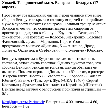
Хоккей. Товарищеский матч. Венгрия — Беларусь (17
апреля)
Программу товарищеских матчей перед чемпионатом мира
сборная Беларуси открыла в пятницу встречей с австрийцами,
а уже в субботу сразится с венграми. Главный тренер Михаил
Захаров отметил, что основная задача этих спаррингов —
просмотр кандидатов в сборную. Коуч взял в Венгрию 20
хоккеистов, 8 из которых — Колосов, Знахаренко, Соловьев,
Фальковский, Демков, Мартынов, Паре и Усов —
представляют минское «Динамо», 5 — Антонов, Дрозд,
Лопачук, Оксентюк и Стефанович — столичную «Юность».
Беларусь прилетела в Будапешт не самым оптимальным
составом, заявка очень короткая. Однако с учетом того, что
сборная Венгрии отнюдь не топовая, шансы обыграть ее
имеются. Помимо игроков «Динамо» и «Юности», в ростере
Захарова также Шостак («Северсталь»), Коробов («Салават
Юлаев»), Евенко («Трактор»), Жук («СКА-1946»), Сергей
Костицын («Братислава Кэпиталс») и Карабань («Шахтер»).
Венгры перед матчем с белорусами проиграли австрийцам —
0:1.
Коэффициенты Parimatch
: Венгрия — 4.00, ничья — 4.60,
Беларусь — 1.62