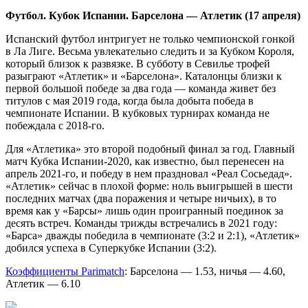
Футбол. Кубок Испании. Барселона — Атлетик (17 апреля)
Испанский футбол интригует не только чемпионской гонкой
в Ла Лиге. Весьма увлекательно следить и за Кубком Короля,
который близок к развязке. В субботу в Севилье трофей
разыграют «Атлетик» и «Барселона». Каталонцы близки к
первой большой победе за два года — команда живет без
титулов с мая 2019 года, когда была добыта победа в
чемпионате Испании. В кубковых турнирах команда не
побеждала с 2018-го.
Для «Атлетика» это второй подобный финал за год. Главный
матч Кубка Испании-2020, как известно, был перенесен на
апрель 2021-го, и победу в нем праздновал «Реал Сосьедад».
«Атлетик» сейчас в плохой форме: ноль выигрышей в шести
последних матчах (два поражения и четыре ничьих), в то
время как у «Барсы» лишь один проигранный поединок за
десять встреч. Команды трижды встречались в 2021 году:
«Барса» дважды победила в чемпионате (3:2 и 2:1), «Атлетик»
добился успеха в Суперкубке Испании (3:2).
Коэффициенты Parimatch
: Барселона — 1.53, ничья — 4.60,
Атлетик — 6.10