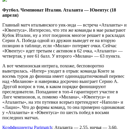
Футбол. Чемпионат Италии. Аталанта — Ювентус (18
апреля)
Главный матч итальянского уик-энда — встреча «Аталанты» и
«Ювентуса». Интересно, что эти же команды в мае разыграют
Кубок Италии, ну а этот поединок многое решает в раскладах
Серии А. Победа одной из дружин выведет ее на вторую
позицию в таблице, если «Милан» потеряет очки. Сейчас
«Ювентус» идет третьим с активом в 62 очка, «Аталанта» —
четвертая, у нее 61 балл. У второго «Милана» — 63 пункта.
А вот чемпионская интрига, похоже, бесповоротно
выветрилась. «Интер» уходит в отрыв: команда Конте за
восемь туров до финиша имеет одиннадцатиочковый перевес
над «Миланом» и наверняка досрочно выиграет Серию А.
Другой вопрос в том, в каком порядке финишируют
преследователи. Попадание в топ-4 гарантирует участие в
Лиге чемпионов, и, помимо «Милана», «Ювентуса» и
«Аталанты», на эти путевки всерьез претендуют «Наполи» и
«Лацио». Что до формы команд, то она примерно одинаковая:
у «Аталанты» и «Ювентуса» по шесть побед в восьми
последних матчах.
Коэффициенты Parimatch
: Аталанта — 2.55, ничья — 3.60,