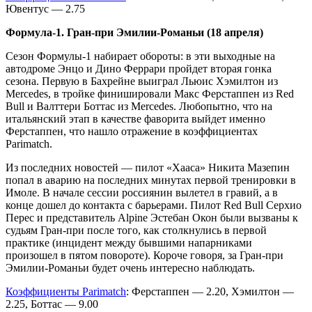
Ювентус — 2.75
Формула-1. Гран-при Эмилии-Романьи (18 апреля)
Сезон Формулы-1 набирает обороты: в эти выходные на
автодроме Энцо и Дино Феррари пройдет вторая гонка
сезона. Первую в Бахрейне выиграл Льюис Хэмилтон из
Mercedes, в тройке финишировали Макс Ферстаппен из Red
Bull и Валттери Боттас из Mercedes. Любопытно, что на
итальянский этап в качестве фаворита выйдет именно
Ферстаппен, что нашло отражение в коэффициентах
Parimatch.
Из последних новостей — пилот «Хааса» Никита Мазепин
попал в аварию на последних минутах первой тренировки в
Имоле. В начале сессии россиянин вылетел в гравий, а в
конце дошел до контакта с барьерами. Пилот Red Bull Серхио
Перес и представитель Alpine Эстебан Окон были вызваны к
судьям Гран-при после того, как столкнулись в первой
практике (инцидент между бывшими напарниками
произошел в пятом повороте). Короче говоря, за Гран-при
Эмилии-Романьи будет очень интересно наблюдать.
Коэффициенты Parimatch
: Ферстаппен — 2.20, Хэмилтон —
2.25, Боттас — 9.00