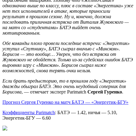
борисовчане выиграют. Потому что «желто-синие»
однозначно выше по классу, плюс в составе «Энергетика» уже
нет тех исполнителей в атаке, которые приносили
результат в прошлом сезоне. Ну и, конечно, должна
последовать приличная встряска от Виталия Жуковского —
на матч со «студентами» БАТЭ выйдет очень
мотивированным.
Обе команды плохо провели последние встречи: «Энергетик»
уступил «Спутнику», БАТЭ сыграл вничью с «Минском».
Борисов — это вообще… Уверен, что без встряски от
Жуковского не обойдется. Только из-за судейских ошибок БАТЭ
выровнял игру с «Минском». Борисов сыграл ниже
возможностей, снова терять очки нельзя.
Если брать предысторию, то в прошлом году «Энергетик»
дважды обыграл БАТЭ. Это очень неудобный соперник для
Борисова
, — отмечает эксперт Parimatch
Сергей Гуренко
.
Прогноз Сергея Гуренко на матч БАТЭ — «Энергетик-БГУ»
Коэффициенты Parimatch
: БАТЭ — 1.42, ничья — 5.10,
Энергетик-БГУ — 6.60