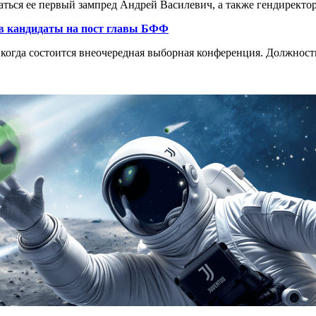
ваться ее первый зампред Андрей Василевич, а также гендирект
в кандидаты на пост главы БФФ
когда состоится внеочередная выборная конференция. Должност