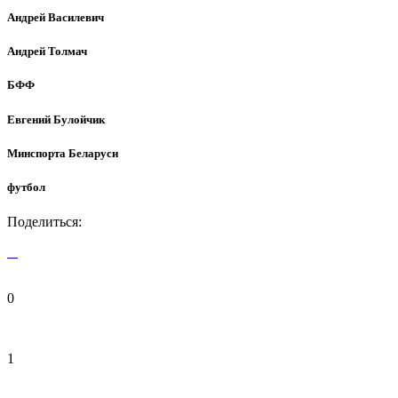
Андрей Василевич
Андрей Толмач
БФФ
Евгений Булойчик
Минспорта Беларуси
футбол
Поделиться:
0
1