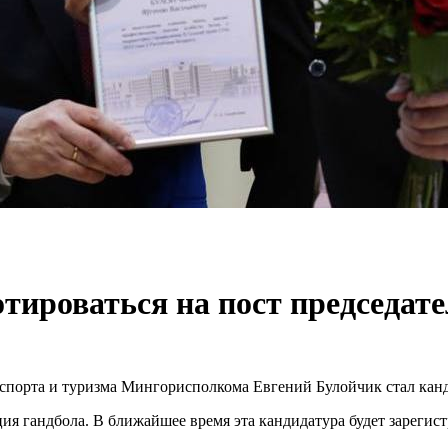
отироваться на пост председа
я спорта и туризма Мингорисполкома Евгений Булойчик стал кан
я гандбола. В ближайшее время эта кандидатура будет зарегис