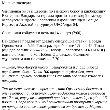
Мнение эксперта.
Чемпионка мира и Европы по тайскому боксу и кикбоксингу
Екатерина Вандарьева сделала прогноз на исход боя между
белорусом Андреем Орловским и доминиканцем Вальдо
Кортесом-Акостой на турнире UFC Vegas 84.
Соперники сойдутся в ночь на 14 января (2:00).
Вандарьева предлагает сделать следующие ставки. Победа
Орловского — 5.66. Тотал раундов больше 1.5 — 2.16. Тотал
раундов больше 2.5 — 2.97. Победа Орловского КО/ТКО/DQ
или по очкам — 5.70. Победа Орловского болевым/
удушающим или по очкам — 7.30.
— Знаю, что Андрей много тренировался и спарринговал
перед этим боем. Он на 100 процентов убежден, что
выиграет, причем постарается сделать все возможное для
нокаута.
Тем не менее нельзя не признать, что Орловскому достался
очень непростой соперник. Кортес-Акоста моложе белоруса
на 12 лет, еще у него хороший профессиональный рекорд — 13
побед и 1 поражение. Свой единственный проигрыш в карьере
он потерпел единогласным решением от бразильца Маркоса