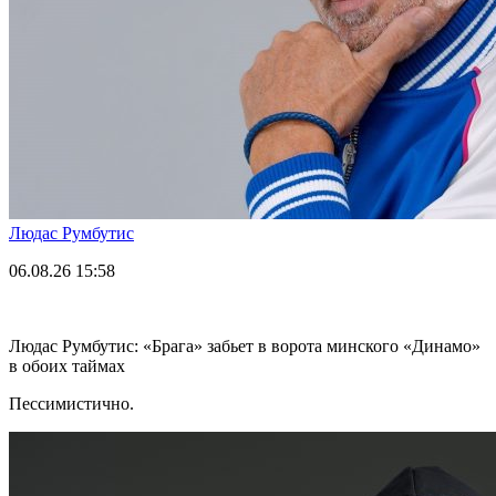
Людас Румбутис
06.08.26
15:58
Людас Румбутис: «Брага» забьет в ворота минского «Динамо»
в обоих таймах
Пессимистично.