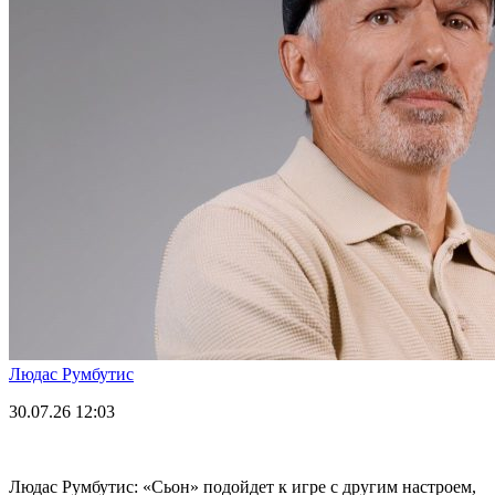
Людас Румбутис
30.07.26
12:03
Людас Румбутис: «Сьон» подойдет к игре с другим настроем,