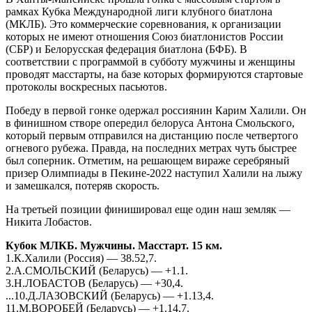
рамках Кубка Международной лиги клубного биатлона
(МКЛБ). Это коммерческие соревнования, к организации
которых не имеют отношения Союз биатлонистов России
(СБР) и Белорусская федерация биатлона (БФБ). В
соответствии с программой в субботу мужчины и женщины
проводят масстарты, на базе которых формируются стартовые
протоколы воскресных пасьютов.
Победу в первой гонке одержал россиянин Карим Халили. Он
в финишном створе опередил белоруса Антона Смольского,
который первым отправился на дистанцию после четвертого
огневого рубежа. Правда, на последних метрах чуть быстрее
был соперник. Отметим, на решающем вираже серебряный
призер Олимпиады в Пекине-2022 наступил Халили на лыжу
и замешкался, потеряв скорость.
На третьей позиции финишировал еще один наш земляк —
Никита Лобастов.
Кубок МЛКБ. Мужчины. Масстарт. 15 км.
1.К.Халили (Россия) — 38.52,7.
2.А.СМОЛЬСКИЙ (Беларусь) — +1.1.
3.Н.ЛОБАСТОВ (Беларусь) — +30,4.
...10.Д.ЛАЗОВСКИЙ (Беларусь) — +1.13,4.
11.М.ВОРОБЕЙ (Беларусь) — +1.14,7.