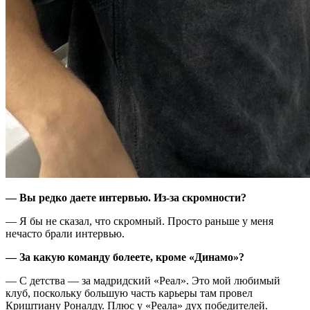
— Вы редко даете интервью. Из-за скромности?
— Я бы не сказал, что скромный. Просто раньше у меня
нечасто брали интервью.
— За какую команду болеете, кроме «Динамо»?
— С детства — за мадридский «Реал». Это мой любимый
клуб, поскольку большую часть карьеры там провел
Криштиану Роналду. Плюс у «Реала» дух победителей.