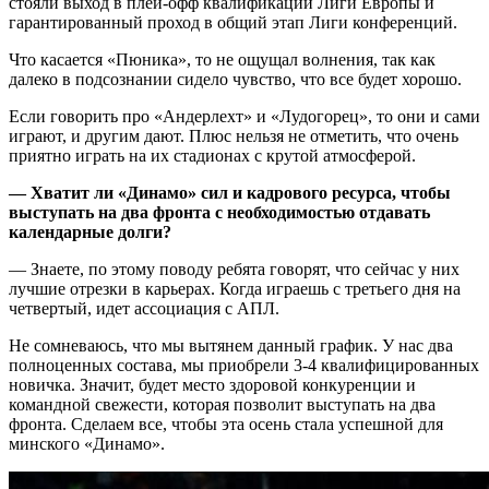
стояли выход в плей-офф квалификации Лиги Европы и
гарантированный проход в общий этап Лиги конференций.
Что касается «Пюника», то не ощущал волнения, так как
далеко в подсознании сидело чувство, что все будет хорошо.
Если говорить про «Андерлехт» и «Лудогорец», то они и сами
играют, и другим дают. Плюс нельзя не отметить, что очень
приятно играть на их стадионах с крутой атмосферой.
— Хватит ли «Динамо» сил и кадрового ресурса, чтобы
выступать на два фронта с необходимостью отдавать
календарные долги?
— Знаете, по этому поводу ребята говорят, что сейчас у них
лучшие отрезки в карьерах. Когда играешь с третьего дня на
четвертый, идет ассоциация с АПЛ.
Не сомневаюсь, что мы вытянем данный график. У нас два
полноценных состава, мы приобрели 3-4 квалифицированных
новичка. Значит, будет место здоровой конкуренции и
командной свежести, которая позволит выступать на два
фронта. Сделаем все, чтобы эта осень стала успешной для
минского «Динамо».