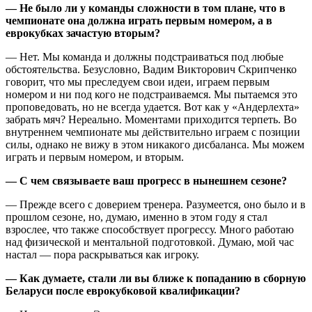
— Не было ли у команды сложности в том плане, что в
чемпионате она должна играть первым номером, а в
еврокубках зачастую вторым?
— Нет. Мы команда и должны подстраиваться под любые
обстоятельства. Безусловно, Вадим Викторович Скрипченко
говорит, что мы преследуем свои идеи, играем первым
номером и ни под кого не подстраиваемся. Мы пытаемся это
проповедовать, но не всегда удается. Вот как у «Андерлехта»
забрать мяч? Нереально. Моментами приходится терпеть. Во
внутреннем чемпионате мы действительно играем с позиции
силы, однако не вижу в этом никакого дисбаланса. Мы можем
играть и первым номером, и вторым.
— С чем связываете ваш прогресс в нынешнем сезоне?
— Прежде всего с доверием тренера. Разумеется, оно было и в
прошлом сезоне, но, думаю, именно в этом году я стал
взрослее, что также способствует прогрессу. Много работаю
над физической и ментальной подготовкой. Думаю, мой час
настал — пора раскрываться как игроку.
— Как думаете, стали ли вы ближе к попаданию в сборную
Беларуси после еврокубковой квалификации?