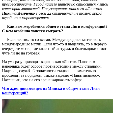
прогрессировать. Герой нашего интервью относится к этой
категории личностей. Полузащитник минского «Динамо»
Никита Демченко
в свои 22 отличается не только яркой
игрой, но и мировоззрением.
— Как вам жеребьевка общего этапа Лиги конференций?
С кем особенно хочется сыграть?
— Если честно, то со всеми. Международные матчи есть
международные матчи. Если что-то и выделять, то в первую
очередь те места, где классный антураж и болельщики стоят
чуть ли не на головах.
На ум сразу приходит варшавская «Легия». Плюс там
наверняка будет особое противостояние между странами.
Надеюсь, служба безопасности стадиона внимательно
проследит за порядком. Также выделю «Панатинаикос».
Наслышан, что на его арене жаркая атмосфера.
Что ждет динамовцев из Минска в общем этапе Лиги
конференций?