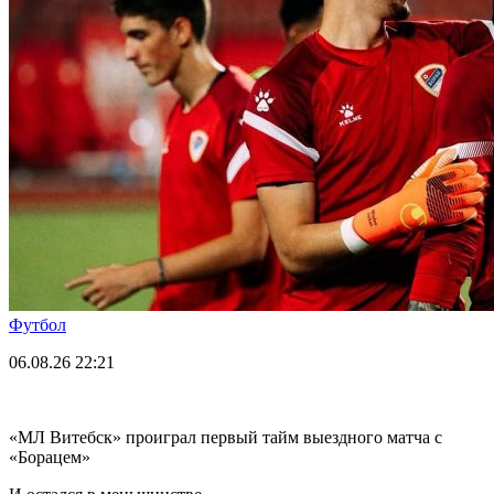
Футбол
06.08.26
22:21
«МЛ Витебск» проиграл первый тайм выездного матча с
«Борацем»