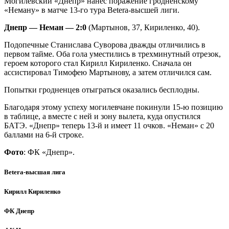
Могилевский «Днепр» нанес поражение гродненскому
«Неману» в матче 13-го тура Betera-высшей лиги.
Днепр — Неман — 2:0
(Мартынов, 37, Кириленко, 40).
Подопечные Станислава Суворова дважды отличились в
первом тайме. Оба гола уместились в трехминутный отрезок,
героем которого стал Кирилл Кириленко. Сначала он
ассистировал Тимофею Мартынову, а затем отличился сам.
Попытки гродненцев отыграться оказались бесплодны.
Благодаря этому успеху могилевчане покинули 15-ю позицию
в таблице, а вместе с ней и зону вылета, куда опустился
БАТЭ. «Днепр» теперь 13-й и имеет 11 очков. «Неман» с 20
баллами на 6-й строке.
Фото
: ФК «Днепр».
Betera-высшая лига
Кирилл Кириленко
ФК Днепр