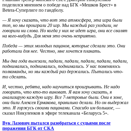
поделился мнением о победе над БГК «Мешков Брест» в
Betera-Суперлиге по гандболу.
— Я хочу сказать, что вот эта атмосфера, эта игра были
топ, но мы проиграли 20 игр. Мы каждый раз уходили, не
говорили ни слова. Но когда у них не идет игра, они все свалят
на кого-нибудь. Для меня это очень неприятно.
Победа — этих молодых пацанов, которые сделали это. Они
работали для нее. Честно, мне хочется плакать.
Мы два года вылезали, падали, падали, падали, падали, падали,
поднимались, поднимались, поднимались. У нас поменялось
полкоманды, но мы каждый раз держались. Пытались что-
то сделать.
И, честно, ребята, надо научиться проигрывать. Не надо
говорить, что кто-то виноват. Я вам хочу сказать, я
анализирую каждую игру. Все 7-метровые были. Они в зоне,
они били Алексея Ермакова, правильно делали. Но он выдержал
это. Я горжусь своими пацанами. Спасибо им большое,
—
сказал Никуленков в эфире телеканала «Беларусь 5».
Вук Лазович пытался разобраться с судьями после
поражения БГК от СКА