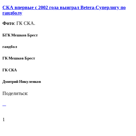
СКА впервые с 2002 года выиграл Betera-Суперлигу по
гандболу
Фото
: ГК СКА.
БГК Мешков Брест
гандбол
ГК Мешков Брест
ГК СКА
Дмитрий Никуленков
Поделиться:
1