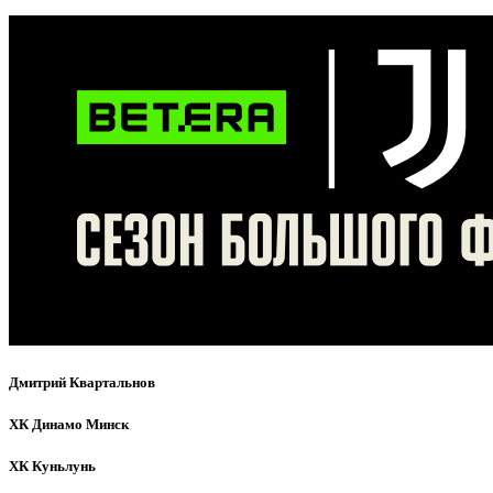
Дмитрий Квартальнов
ХК Динамо Минск
ХК Куньлунь