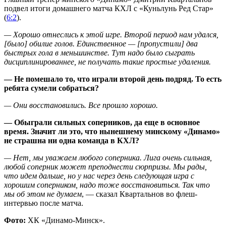
подвел итоги домашнего матча КХЛ с «Куньлунь Ред Стар»
(
6:2
).
— Хорошо отнеслись к этой игре. Второй период нам удался,
[было] обилие голов. Единственное — [пропустили] два
быстрых гола в меньшинстве. Тут надо было сыграть
дисциплинированнее, не получать такие простые удаления.
— Не помешало то, что играли второй день подряд. То есть
ребята сумели собраться?
— Они восстановились. Все прошло хорошо.
— Обыграли сильных соперников, да еще в основное
время. Значит ли это, что нынешнему минскому «Динамо»
не страшна ни одна команда в КХЛ?
— Нет, мы уважаем любого соперника. Лига очень сильная,
любой соперник может преподнести сюрпризы. Мы рады,
что идем дальше, но у нас через день следующая игра с
хорошим соперником, надо тоже восстановиться. Так что
мы об этом не думаем
, — сказал Квартальнов во флеш-
интервью после матча.
Фото:
ХК «Динамо-Минск».