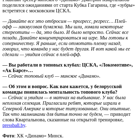
поделился ожиданиями от старта Кубка Гагарина, где «зубры»
встретятся с московским ЦСКА.
— Давайте все это отбросим — прогресс, регресс… Плей-
офф — лакмусовая бумажка. Мы шли, ломали некоторые
стереотипы — да, это было. И было непросто. Сейчас все
позади. Давайте концентрироваться на игре. Мы готовы к
соперничеству. Я раньше, если отмотать пленку назад,
говорил, что команда у нас будет другая. И вот какой мы ее
сделали — увидим сейчас в плей-офф.
— Вы работали в топовых клубах: ЦСКА, «Локомотиве»,
«Ак Барсе»…
— Сейчас топовый клуб — минское «Динамо».
— Об этом и вопрос. Как вам кажется, у белорусской
команды появилась ментальность топового клуба?
— Сейчас и увидим — в матчах на выбывание. У нас была
неплохая селекция. Пригласили ребят, которые играли в
Северной Америке и которые титулованные. Они опытные.
Так что мальчиками для битья точно не будем,
— приводит
слова Квартальнова, сказанные на открытой тренировке,
pressbаll.by
.
Фото
: ХК «Динамо» Минск.