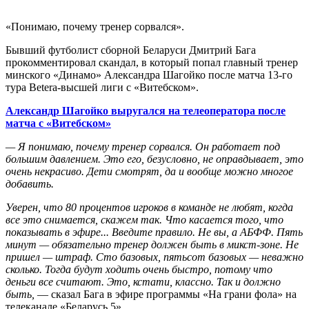
«Понимаю, почему тренер сорвался».
Бывший футболист сборной Беларуси Дмитрий Бага
прокомментировал скандал, в который попал главный тренер
минского «Динамо» Александра Шагойко после матча 13-го
тура Betera-высшей лиги с «Витебском».
Александр Шагойко выругался на телеоператора после
матча с «Витебском»
— Я понимаю, почему тренер сорвался. Он работает под
большим давлением. Это его, безусловно, не оправдывает, это
очень некрасиво. Дети смотрят, да и вообще можно многое
добавить.
Уверен, что 80 процентов игроков в команде не любят, когда
все это снимается, скажем так. Что касается того, что
показывать в эфире... Введите правило. Не вы, а АБФФ. Пять
минут — обязательно тренер должен быть в микст-зоне. Не
пришел — штраф. Сто базовых, пятьсот базовых — неважно
сколько. Тогда будут ходить очень быстро, потому что
деньги все считают. Это, кстати, классно. Так и должно
быть,
— сказал Бага в эфире программы «На грани фола» на
телеканале «Беларусь 5».