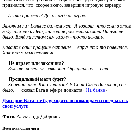
признался, что, скорее всего, завершил игровую карьеру.
— А что про меня? Да, я нигде не играю.
Закончил ли? Больше да, чем нет. Я говорил, что если в этом
году что-то будет, то готов рассматривать. Ничего не
было. Вряд ли летом сам захочу что-то искать.
Давайте один процент оставим — вдруг что-то появится.
Хотя это маловероятно.
— Не играет или закончил?
— Больше, наверное, закончил. Официально — нет.
— Прощальный матч будет?
— Конечно, нет. Кто я такой? У Сани Глеба до сих пор не
было,
— сказал Бага в эфире подкаста «
На банке
».
Дмитрий Бага: не буду ходить по командам и предлагать
свои услуги
Фото
: Александр Добриян.
Betera-высшая лига