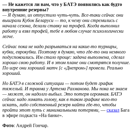
— Не кажется ли вам, что у БАТЭ появились как будто
внутренние резервы?
— Я думаю, их отпустило чуть-чуть. Все-таки сейчас они
выиграли Кубок Беларуси — то, к чему они стремились с
начала сезона, делали ставку на трофей. Когда выполнил
работу и взял трофей, тебе в любом случае психологически
легче.
Сейчас пока не надо разрываться на какие-то турниры,
кубки, еврокубки. Поэтому я думаю, что где-то они немного
подуспокоились. Им стало проще: задача выполнена, сделал
хорошо свою работу. И в этом плане они смотрятся получше.
По игре они хороший матч [с «Днепром»] провели. Реально
хороший.
Но БАТЭ в сложной ситуации — потом будет график
тяжелый. И травма у Артема Рахманова. Мы пока не знаем
— может, он надолго выбыл. Это потеря огромная. БАТЭ
сейчас надо ломать голову, как в таком графике кого-то
искать, либо собственный резерв найти где-то, чтобы
пройти этот путь с минимальными потерями,
—
сказал
Бага
в эфире подкаста «На банке».
Фото
: Андрей Гончар.