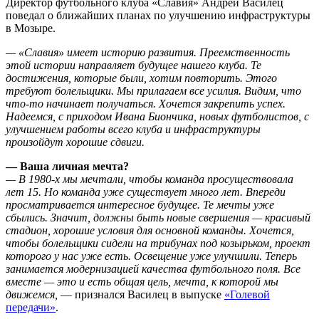
Директор футбольного клуба «Славия» Андрей Василец
поведал о ближайших планах по улучшению инфраструктуры
в Мозыре.
— «Славия» имеет историю развития. Преемственность
этой истории направляет будущее нашего клуба. Те
достижения, которые были, хотим повторить. Этого
требуют болельщики. Мы прилагаем все усилия. Видим, что
что-то начинает получаться. Хочется закрепить успех.
Надеемся, с приходом Ивана Биончика, новых футболистов, с
улучшением работы всего клуба и инфраструктуры
произойдут хорошие сдвиги.
— Ваша личная мечта?
— В 1980-х мы мечтали, чтобы команда просуществовала
лет 15. Но команда уже существует много лет. Впереди
просматривается интересное будущее. Те мечты уже
сбылись. Значит, должны быть новые свершения — красивый
стадион, хорошие условия для основной команды. Хочется,
чтобы болельщики сидели на трибунах под козырьком, проект
которого у нас уже есть. Освещение уже улучшили. Теперь
занимается модернизацией качества футбольного поля. Все
вместе — это и есть общая цель, мечта, к которой мы
движемся,
— признался Василец в выпуске
«Голевой
передачи»
.