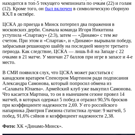
находится в топ-5 текущего чемпионата по очкам (22) и голам
(12). Кроме того, он
был включен
в символическую сборную
КХЛ в октябре.
ЦСКА до приезда в Минск потерпел два поражения в
московских дерби. Сначала команда Игоря Никитина
уступила «Спартаку» (2:3), затем — «Динамо» с тем же
счетом. При этом и «Спартак», и «Динамо» вырывали победу,
забрасывая решающую шайбу на последней минуте третьего
периода. Как следствие, ЦСКА — лишь 8-й на Западе с 22
очками в 21 матче. У минчан 27 баллов при игре в запасе и 4-е
место.
В СМИ появился слух, что ЦСКА может расстаться с
канадским вратарем Спенсером Мартином ради подписания
Александра Самонова, который попросил обмена из
«Салавата Юлаева». Армейский клуб уже выкупил Самонова.
Что касается Мартина, то он в нынешнем сезоне провел 14
матчей, в которых одержал 5 побед и отразил 90,5% бросков
при коэффициенте надежности 2,69. У его российского
напарника Дмитрия Гамзина статистика лучше: 9 матчей, 5
побед, 91,6% сэйвов и коэффициент надежности 2,38.
Фото:
ХК «Динамо-Минск».