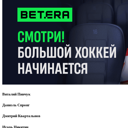
Виталий Пинчук
Даниэль Спронг
Дмитрий Квартальнов
Игорь Никитин