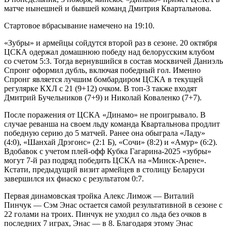
матче нынешней и бывшей команд Дмитрия Квартальнова.
Стартовое вбрасывание намечено на 19:10.
«Зубры» и армейцы сойдутся второй раз в сезоне. 20 октября
ЦСКА одержал домашнюю победу над белорусским клубом
со счетом 5:3. Тогда вернувшийся в состав москвичей Даниэль
Спронг оформил дубль, включая победный гол. Именно
Спронг является лучшим бомбардиром ЦСКА в текущей
регулярке КХЛ с 21 (9+12) очком. В топ-3 также входят
Дмитрий Бучельников (7+9) и Николай Коваленко (7+7).
После поражения от ЦСКА «Динамо» не проигрывало. В
случае реванша на своем льду команда Квартальнова продлит
победную серию до 5 матчей. Ранее она обыграла «Ладу»
(4:0), «Шанхай Дрэгонс» (2:1 Б), «Сочи» (8:2) и «Амур» (6:2).
Вдобавок с учетом плей-офф Кубка Гагарина-2025 «зубры»
могут 7-й раз подряд победить ЦСКА на «Минск-Арене».
Кстати, предыдущий визит армейцев в столицу Беларуси
завершился их фиаско с результатом 0:7.
Первая динамовская тройка Алекс Лимож — Виталий
Пинчук — Сэм Энас остается самой результативной в сезоне с
22 голами на троих. Пинчук не уходил со льда без очков в
последних 7 играх, Энас — в 8. Благодаря этому Энас