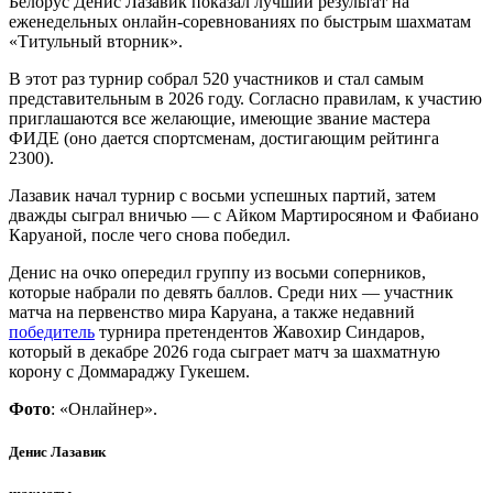
Белорус Денис Лазавик показал лучший результат на
еженедельных онлайн-соревнованиях по быстрым шахматам
«Титульный вторник».
В этот раз турнир собрал 520 участников и стал самым
представительным в 2026 году. Согласно правилам, к участию
приглашаются все желающие, имеющие звание мастера
ФИДЕ (оно дается спортсменам, достигающим рейтинга
2300).
Лазавик начал турнир с восьми успешных партий, затем
дважды сыграл вничью — с Айком Мартиросяном и Фабиано
Каруаной, после чего снова победил.
Денис на очко опередил группу из восьми соперников,
которые набрали по девять баллов. Среди них — участник
матча на первенство мира Каруана, а также недавний
победитель
турнира претендентов Жавохир Синдаров,
который в декабре 2026 года сыграет матч за шахматную
корону с Доммараджу Гукешем.
Фото
: «Онлайнер».
Денис Лазавик