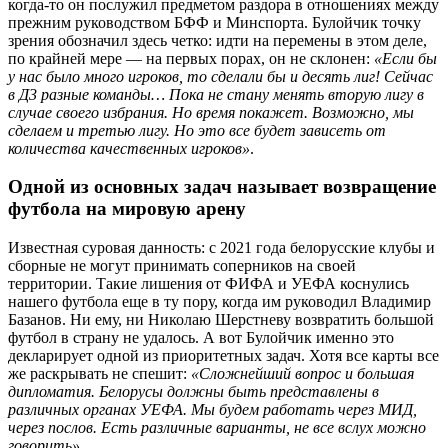
когда-то он послужил предметом раздора в отношениях между
прежним руководством БФФ и Минспорта. Булойчик точку
зрения обозначил здесь четко: идти на перемены в этом деле,
по крайней мере — на первых порах, он не склонен:
«Если бы
у нас было много игроков, то сделали бы и десять лиг! Сейчас
в Д3 разные команды… Пока не стану менять вторую лигу в
случае своего избрания. Но время покажет. Возможно, мы
сделаем и третью лигу. Но это все будет зависеть от
количества качественных игроков»
.
Одной из основных задач называет возвращение
футбола на мировую арену
Известная суровая данность: с 2021 года белорусские клубы и
сборные не могут принимать соперников на своей
территории. Такие лишения от ФИФА и УЕФА коснулись
нашего футбола еще в ту пору, когда им руководил Владимир
Базанов. Ни ему, ни Николаю Шерстневу возвратить большой
футбол в страну не удалось. А вот Булойчик именно это
декларирует одной из приоритетных задач. Хотя все карты все
же раскрывать не спешит:
«Сложнейший вопрос и большая
дипломатия. Белорусы должны быть представлены в
различных органах УЕФА. Мы будем работать через МИД,
через послов. Есть различные варианты, не все вслух можно
говорить»
.