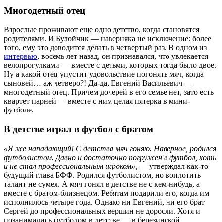
Многодетный отец
Взрослые проживают еще одно детство, когда становятся
родителями. И Булойчик — наверняка не исключение: более
того, ему это доводится делать в четвертый раз. В одном из
интервью
, восемь лет назад, он признавался, что увлекается
велопрогулками — вместе с детьми, которых тогда было двое.
Ну а какой отец упустит удовольствие погонять мяч, когда
сыновей… аж четверо?! Да-да, Евгений Васильевич —
многодетный отец. Причем дочерей в его семье нет, зато есть
квартет парней — вместе с ним целая пятерка в мини-
футболе.
В детстве играл в футбол с братом
«Я же нападающий! С детства мяч гоняю. Наверное, родился
футболистом. Давно и достаточно погружен в футбол, хоть
и не стал профессиональным игроком»,
— утверждал как-то
будущий глава БФФ. Родился футболистом, но воплотить
талант не сумел. А мяч гонял в детстве не с кем-нибудь, а
вместе с братом-близнецом. Ребятам подарили его, когда им
исполнилось четыре года. Однако ни Евгений, ни его брат
Сергей до профессиональных вершин не доросли. Хотя и
позанимались футболом в детстве — в березинской