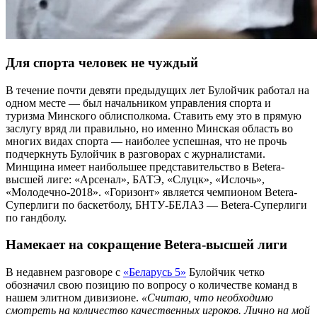
Для спорта человек не чуждый
В течение почти девяти предыдущих лет Булойчик работал на
одном месте — был начальником управления спорта и
туризма Минского облисполкома. Ставить ему это в прямую
заслугу вряд ли правильно, но именно Минская область во
многих видах спорта — наиболее успешная, что не прочь
подчеркнуть Булойчик в разговорах с журналистами.
Минщина имеет наибольшее представительство в Betera-
высшей лиге: «Арсенал», БАТЭ, «Слуцк», «Ислочь»,
«Молодечно-2018». «Горизонт» является чемпионом Betera-
Суперлиги по баскетболу, БНТУ-БЕЛАЗ — Betera-Суперлиги
по гандболу.
Намекает на сокращение Betera-высшей лиги
В недавнем разговоре с
«Беларусь 5»
Булойчик четко
обозначил свою позицию по вопросу о количестве команд в
нашем элитном дивизионе.
«Считаю, что необходимо
смотреть на количество качественных игроков. Лично на мой