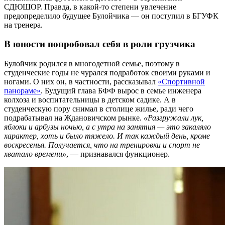
СДЮШОР. Правда, в какой-то степени увлечение
предопределило будущее Булойчика — он поступил в БГУФК
на тренера.
В юности п
опробовал себя в роли грузчика
Булойчик родился в многодетной семье, поэтому в
студенческие годы не чурался подработок своими руками и
ногами. О них он, в частности, рассказывал
«Спортивной
панораме»
. Будущий глава БФФ вырос в семье инженера
колхоза и воспитательницы в детском садике. А в
студенческую пору снимал в столице жилье, ради чего
подрабатывал на Ждановичском рынке.
«Разгружали лук,
яблоки и арбузы ночью, а с утра на занятия — это закаляло
характер, хоть и было тяжело. И так каждый день, кроме
воскресенья. Получается, что на тренировки и спорт не
хватало времени»
, — признавался функционер.