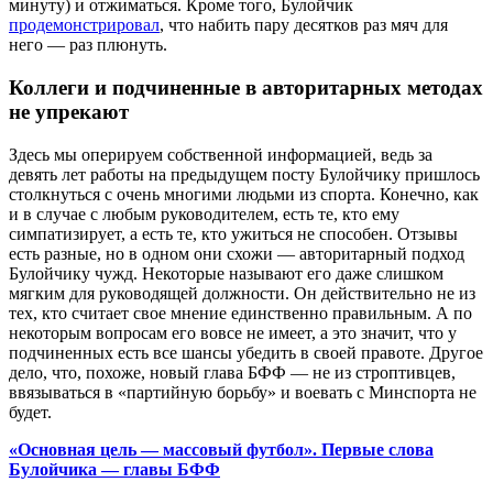
минуту) и отжиматься. Кроме того, Булойчик
продемонстрировал
, что набить пару десятков раз мяч для
него — раз плюнуть.
Коллеги и подчиненные в авторитарных методах
не упрекают
Здесь мы оперируем собственной информацией, ведь за
девять лет работы на предыдущем посту Булойчику пришлось
столкнуться с очень многими людьми из спорта. Конечно, как
и в случае с любым руководителем, есть те, кто ему
симпатизирует, а есть те, кто ужиться не способен. Отзывы
есть разные, но в одном они схожи — авторитарный подход
Булойчику чужд. Некоторые называют его даже слишком
мягким для руководящей должности. Он действительно не из
тех, кто считает свое мнение единственно правильным. А по
некоторым вопросам его вовсе не имеет, а это значит, что у
подчиненных есть все шансы убедить в своей правоте. Другое
дело, что, похоже, новый глава БФФ — не из строптивцев,
ввязываться в «партийную борьбу» и воевать с Минспорта не
будет.
«Основная цель — массовый футбол». Первые слова
Булойчика — главы БФФ