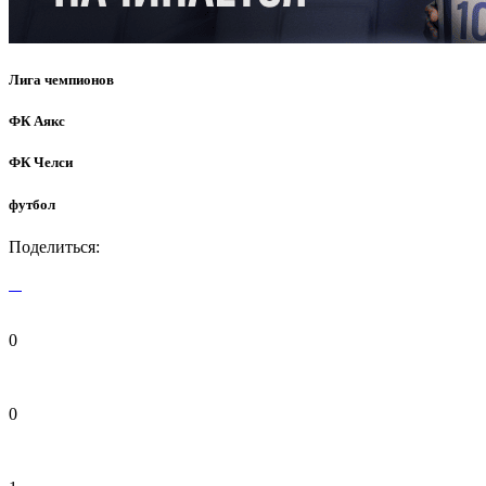
Лига чемпионов
ФК Аякс
ФК Челси
футбол
Поделиться:
0
0