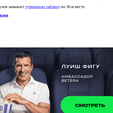
нулем замыкает
турнирную таблицу
на 36-м месте.
андов