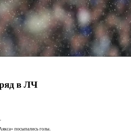
дряд в ЛЧ
.
«Аякса» посыпались голы.