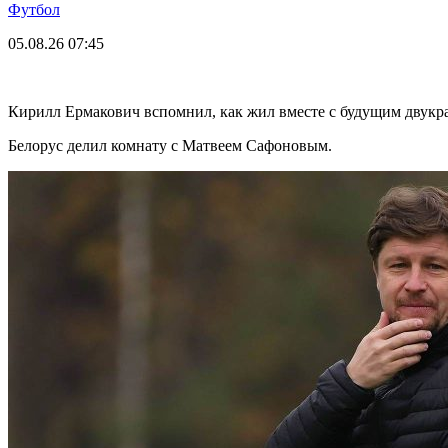
Футбол
05.08.26
07:45
Кирилл Ермакович вспомнил, как жил вместе с будущим двук
Белорус делил комнату с Матвеем Сафоновым.