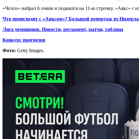
«Челси» набрал 6 очков и поднялся на 11-ю строчку. «Аякс» с 
Что происходит с «Аяксом»? Большой репортаж из Нидерл
Лига чемпионов. Новости, регламент, матчи, таблица
Конкурс прогнозов
Фото:
Getty Images.