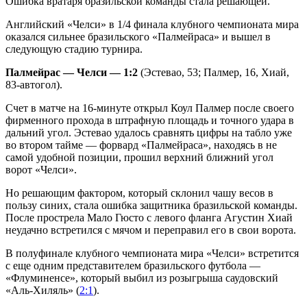
Ошибка вратаря бразильской команды стала решающей.
Английский «Челси» в 1/4 финала клубного чемпионата мира
оказался сильнее бразильского «Палмейраса» и вышел в
следующую стадию турнира.
Палмейрас — Челси — 1:2
(Эстевао, 53; Палмер, 16, Хиай,
83-автогол).
Счет в матче на 16-минуте открыл Коул Палмер после своего
фирменного прохода в штрафную площадь и точного удара в
дальний угол. Эстевао удалось сравнять цифры на табло уже
во втором тайме — форвард «Палмейраса», находясь в не
самой удобной позиции, прошил верхний ближний угол
ворот «Челси».
Но решающим фактором, который склонил чашу весов в
пользу синих, стала ошибка защитника бразильской команды.
После прострела Мало Гюсто с левого фланга Агустин Хиай
неудачно встретился с мячом и переправил его в свои ворота.
В полуфинале клубного чемпионата мира «Челси» встретится
с еще одним представителем бразильского футбола —
«Флуминенсе», который выбил из розыгрыша саудовский
«Аль-Хиляль» (
2:1
).