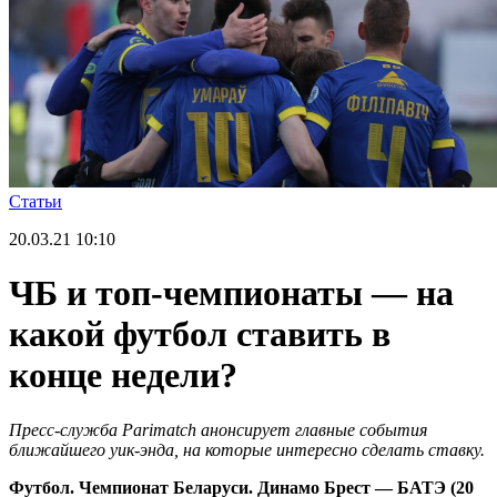
Статьи
20.03.21
10:10
ЧБ и топ-чемпионаты — на
какой футбол ставить в
конце недели?
Пресс-служба Parimatch анонсирует главные события
ближайшего уик-энда, на которые интересно сделать ставку.
Футбол. Чемпионат Беларуси. Динамо Брест — БАТЭ (20