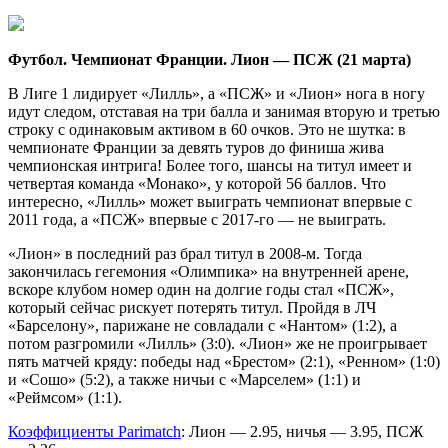
Футбол. Чемпионат Франции. Лион — ПСЖ (21 марта)
В Лиге 1 лидирует «Лилль», а «ПСЖ» и «Лион» нога в ногу
идут следом, отставая на три балла и занимая вторую и третью
строку с одинаковым активом в 60 очков. Это не шутка: в
чемпионате Франции за девять туров до финиша жива
чемпионская интрига! Более того, шансы на титул имеет и
четвертая команда «Монако», у которой 56 баллов. Что
интересно, «Лилль» может выиграть чемпионат впервые с
2011 года, а «ПСЖ» впервые с 2017-го — не выиграть.
«Лион» в последний раз брал титул в 2008-м. Тогда
закончилась гегемония «Олимпика» на внутренней арене,
вскоре клубом номер один на долгие годы стал «ПСЖ»,
который сейчас рискует потерять титул. Пройдя в ЛЧ
«Барселону», парижане не совладали с «Нантом» (1:2), а
потом разгромили «Лилль» (3:0). «Лион» же не проигрывает
пять матчей кряду: победы над «Брестом» (2:1), «Ренном» (1:0)
и «Сошо» (5:2), а также ничьи с «Марселем» (1:1) и
«Реймсом» (1:1).
Коэффициенты Parimatch
: Лион — 2.95, ничья — 3.95, ПСЖ