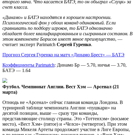
второго мяча. Что касается БАТЭ, то он обыграл «Слуцк» за
счет класса.
«Динамо» и БАТЭ находятся в хорошем настроении.
Психологический фон у обоих команд одинаковый. Если
сравнивать по подбору игроков, то БАТЭ однозначно
обладает более квалифицированным и сыгранным составом. В
этом компоненте Борисов имеет явное преимущество
, —
считает эксперт Parimatch
Сергей Гуренко
.
Прогноз Сергея Гуренко на матч «Динамо Брест» — БАТЭ
Коэффициенты Parimatch
: Динамо Бр — 5.70, ничья — 3.70,
БАТЭ — 1.64
Футбол. Чемпионат Англии. Вест Хэм — Арсенал (21
марта)
Отнюдь не «Арсенал» сейчас главная команда Лондона. В
турнирной таблице чемпионата Англии «пушкари» на
десятой позиции, выше — сразу три команды,
представляющие столицу страны. Это «Тоттенхэм» (восьмое
место), «Вест Хэм» (пятое) и «Челси» (четвертое). При этом
команда Микеля Артеты продолжает участие в Лиге Европы,
в то время как «Тоттенхэм» покинул турнир, а «Вест Хэм»