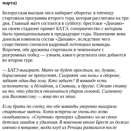
марта)
Белорусская высшая лига набирает обороты: в пятницу
стартовала программа второго тура, которая рассчитана на три
дня. Главный матч состоится в субботу: брестское «Динамо»
на своем стадионе примет БАТЭ, соперничество с которым
было принципиальным в предыдущие годы. Нынешняя зима
донельзя изменила состав «Динамо», вследствие чего
существенно снизился кадровый потенциал команды.
Впрочем, обе дружины стартовали в чемпионате с
разгромных побед — узнаем, какого результата они добьются
во втором туре.
— БАТЭ выиграет. Матч не будет простым, но, думаю,
борисовчане не пропустят. Сыграют «на ноль» в обороне,
забьют один-два гола. Кто забьет? В команде есть
исполнители: и Нехайчик, и Скавыш, и другие. Сделаю ставку
на то, что удастся отличиться ударом головой. Сигневичу
или Виллюмссону — кому-то из этих.
Если брать по счету, то обе команды уверенно выиграли
стартовые матчи. Хотя встречи не очень-то легко
складывались. «Спутник» проиграл «Динамо» из-за своих
детских ошибок и удаления. В конечном итоге Брест их дожал
именно в концовке, когда клуб из Речицы развалился после