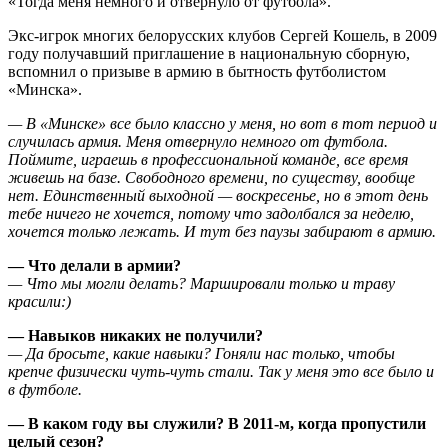
«Тогда меня немного и отвернуло от футбола».
Экс-игрок многих белорусских клубов Сергей Кошель, в 2009
году получавший приглашение в национальную сборную,
вспомнил о призыве в армию в бытность футболистом
«Минска».
— В «Минске» все было классно у меня, но вот в тот период и
случилась армия. Меня отвернуло немного от футбола.
Поймите, играешь в профессиональной команде, все время
живешь на базе. Свободного времени, по существу, вообще
нет. Единственный выходной — воскресенье, но в этот день
тебе ничего не хочется, потому что задолбался за неделю,
хочется только лежать. И тут без паузы забирают в армию.
— Что делали в армии?
— Что мы могли делать? Маршировали только и траву
красили:)
— Навыков никаких не получили?
— Да бросьте, какие навыки? Гоняли нас только, чтобы
крепче физически чуть-чуть стали. Так у меня это все было и
в футболе.
— В каком году вы служили? В 2011-м, когда пропустили
целый сезон?