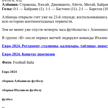
(Ретеги, 83).
Албания:
Стракоша, Хюсай, Джимшити, Айети, Митай, Байрами 
Голы:
0:1 — Байрами (1). 1:1 — Бастони (11). 2:1 — Барелла (16
Албанцы открыли счет уже на 23-й секунде, воспользовавшис
всю историю континентальных первенств.
Тем не менее уже спустя четверть часа футболисты с Апеннинс
В группе «В» после первых матчей лидируют команды Италии и
Евро-2024. Регламент, стадионы, календарь, таблицы, новос
Евро-2024. Конкурс прогнозов
Фото
: Football Italia
Евро-2024
сборная Албании по футболу
сборная Италии по футболу
футбол