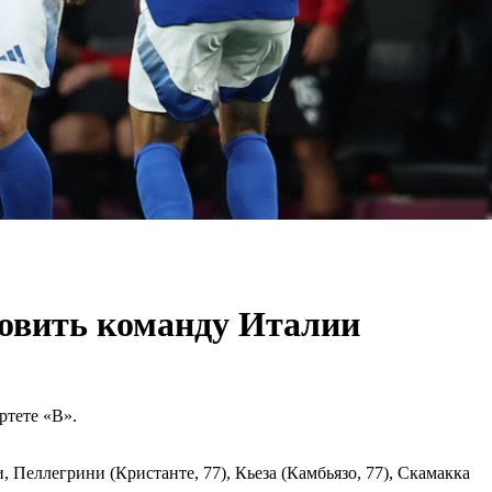
новить команду Италии
ртете «В».
 Пеллегрини (Кристанте, 77), Кьеза (Камбьязо, 77), Скамакка