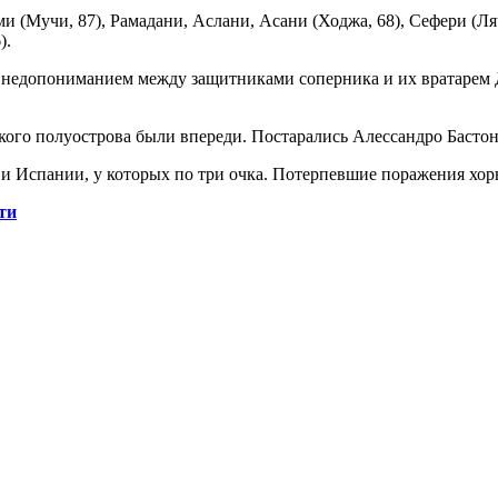
(Мучи, 87), Рамадани, Аслани, Асани (Ходжа, 68), Сефери (Лячи
).
ь недопониманием между защитниками соперника и их вратарем
кого полуострова были впереди. Постарались Алессандро Бастон
 Испании, у которых по три очка. Потерпевшие поражения хорв
ти