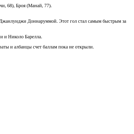
, 68), Броя (Манай, 77).
 Джанлуиджи Доннаруммой. Этот гол стал самым быстрым за
и и Николо Барелла.
аты и албанцы счет баллам пока не открыли.