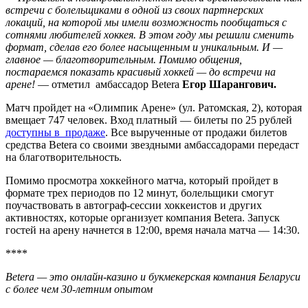
встречи с болельщиками в одной из своих партнерских
локаций, на которой мы имели возможность пообщаться с
сотнями любителей хоккея. В этом году мы решили сменить
формат, сделав его более насыщенным и уникальным. И —
главное — благотворительным. Помимо общения,
постараемся показать красивый хоккей — до встречи на
арене!
— отметил амбассадор Betera
Егор Шарангович.
Матч пройдет на «Олимпик Арене» (ул. Ратомская, 2), которая
вмещает 747 человек. Вход платный — билеты по 25 рублей
доступны в
продаже
. Все вырученные от продажи билетов
средства Betera со своими звездными амбассадорами передаст
на благотворительность.
Помимо просмотра хоккейного матча, который пройдет в
формате трех периодов по 12 минут, болельщики смогут
поучаствовать в автограф-сессии хоккеистов и других
активностях, которые организует компания Betera. Запуск
гостей на арену начнется в 12:00, время начала матча — 14:30.
****
Betera — это онлайн-казино и букмекерская компания Беларуси
с более чем 30-летним опытом