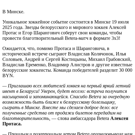
В Минске.
Уникальное хоккейное событие состоится в Минске 19 июля
2025 года. Звезды белорусского и мирового хоккея Алексей
Протас и Егор Шарангович соберут свои команды, чтобы
провести благотворительный Betera-матч в формате 3х3!
Ожидается, что, помимо Протаса и Шаранговича, в
исторической встрече сыграют Владислав Колячонок, Илья
Соловьев, Андрей и Сергей Костицыны, Михаил Грабовский,
Владислав Еременко, Владимир Алистров и другие известные
белорусские хоккеисты. Команда победителей разделит 30 000
BYN.
— Приглашаю всех любителей хоккея на первый яркий летний
ивент в Беларуси! Уверен, будет весело: встреча получится
насыщенной и запоминающейся. Спасибо Betera за очередную
возможность быть ближе к белорусскому болельщику,
сыграть в Минске. Вместе мы сделаем доброе дело: все
полученные средства от продажи билетов передадим на
благотворительность,
— слова амбассадора Betera
Алексея
Протаса.
— Прошлым и позапрошлым летом Betera организовывала нам