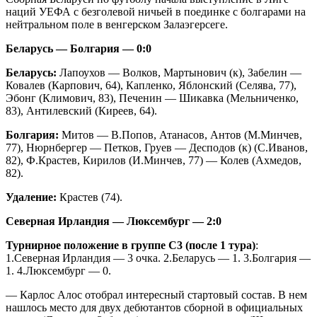
наций УЕФА с безголевой ничьей в поединке с болгарами на
нейтральном поле в венгерском Залаэгерсеге.
Беларусь — Болгария — 0:0
Беларусь:
Лапоухов — Волков, Мартынович (к), Забелин —
Ковалев (Карпович, 64), Капленко, Яблонский (Селява, 77),
Эбонг (Климович, 83), Печенин — Шикавка (Мельниченко,
83), Антилевский (Киреев, 64).
Болгария:
Митов — В.Попов, Атанасов, Антов (М.Минчев,
77), Нюрнбергер — Петков, Груев — Десподов (к) (С.Иванов,
82), Ф.Крастев, Кирилов (И.Минчев, 77) — Колев (Ахмедов,
82).
Удаление:
Крастев (74).
Северная Ирландия — Люксембург
— 2:0
Турнирное положение в группе С3 (после 1 тура)
:
1.Северная Ирландия — 3 очка. 2.Беларусь — 1. 3.Болгария —
1. 4.Люксембург — 0.
— Карлос Алос отобрал интересный стартовый состав. В нем
нашлось место для двух дебютантов сборной в официальных