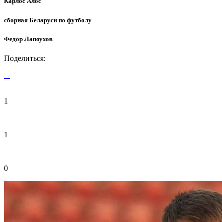
Карлос Алос
сборная Беларуси по футболу
Федор Лапоухов
Поделиться:
1
1
0