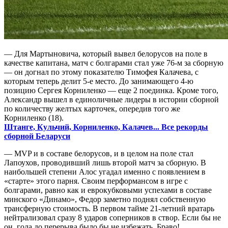
— Для Мартыновича, который вывел белорусов на поле в
качестве капитана, матч с болгарами стал уже 76-м за сборную
— он догнал по этому показателю Тимофея Калачева, с
которым теперь делит 5-е место. До занимающего 4-ю
позицию Сергея Корниленко — еще 2 поединка. Кроме того,
Александр вышел в единоличные лидеры в истории сборной
по количеству желтых карточек, опередив того же
Корниленко (18).
Штанге, Кульчий, Корниленко, Калачев... Все рекорды
сборной Беларуси
— MVP и в составе белорусов, и в целом на поле стал
Лапоухов, проводивший лишь второй матч за сборную. В
наибольшей степени Алос угадал именно с появлением в
«старте» этого парня. Своим перформансом в игре с
болгарами, равно как и еврокубковыми успехами в составе
минского «Динамо», Федор заметно поднял собственную
трансферную стоимость. В первом тайме 21-летний вратарь
нейтрализовал сразу 8 ударов соперников в створ. Если бы не
он, гола до перерыва было бы не избежать. Браво!