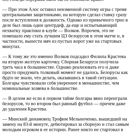
— При этом Алос оставил неизменной систему игры с тремя
центральными защитниками, на которую сделал ставку сразу
после вступления в должность. Однако из привычного трио в
деле был лишь один центрдеф, да еще и испытывающий
нехватку практики в клубе — Волков. Впрочем, это не
помешало ему стать лучшим ЦЗ белорусов в этом матче и, в
частности, вынести мяч из пустых ворот уже на стартовых
минутах.
— К тому же это именно Волков подсадил Филипа Крастева
на вторую желтую карточку. Сборная Беларуси получила
треть часа в большинстве. Однако реализовать его и даже
просто придумать толковый момент не удалось. Белорусы как
будто не знали, что делать, оказавшись в такой ситуации.
Болгары чувствовали себя увереннее в меньшинстве, чем
номинальные хозяева в большинстве.
— В целом же если в первом тайме болгары явно переиграли
белорусов, то во втором был равный футбол — причем даже
до удаления Крастева.
— Минский динамовец Трофим Мельниченко, вышедший на
замену на 83-й минуте, дебютировал за сборную и стал самым
молодым игроком в ее истории. Ранее никто не стартовал в