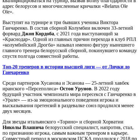
квалифицироваться на турнир, вызвав волну благодарности в
адрес белорусов и многочисленные кричалки «Belarus Ole
Ole».
Выступят на турнире и три бывших ученика Виктора
Ганчаренко. В состав сборной Колумбии включен 33-летний
форвард
Джон Кордоба
, с 2021 года выступающий за
«Краснодар». Одной из главных причин перехода в клуб РПЛ
«колумбийский Дрогба» называл именно фигуру нынешнего
главного тренера белорусской сборной, покинувшего команду
спустя полгода совместной работы.
Топ-20 тренеров в истории высшей лиги — от Лички до
Ганчаренко
Среди партнеров Хусанова и Эсанова — 25-летний хавбек
иранского «Персеполиса»
Остон Урунов
. В 2022 году
будущий участник чемпионата мира пересекся с Ганчаренко в
«Урале» — из-за эмоционального поведения игрока и
высказывания претензий в раздевалке союз продлился менее
двух месяцев.
Для звезды итальянского «Торино» и сборной Хорватии
Николы Влашича
белорусский специалист, напротив, стал,
по признанию игрока, самым важным тренером в карьере.
Совместный период в московском ЦСКА продлился с 2018 по