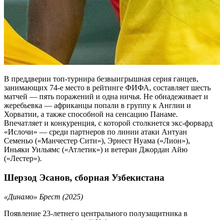
В преддверии топ-турнира безвыигрышная серия ганцев,
занимающих 74-е место в рейтинге ФИФА, составляет шесть
матчей — пять поражений и одна ничья. Не обнадеживает и
жеребьевка — африканцы попали в группу к Англии и
Хорватии, а также способной на сенсацию Панаме.
Впечатляет и конкуренция, с которой столкнется экс-форвард
«Ислочи» — среди партнеров по линии атаки Антуан
Семеньо («Манчестер Сити»), Эрнест Нуама («Лион»),
Иньяки Уильямс («Атлетик») и ветеран Джордан Айю
(«Лестер»).
Шерзод Эсанов, сборная Узбекистана
«Динамо» Брест (2025)
Появление 23-летнего центрального полузащитника в