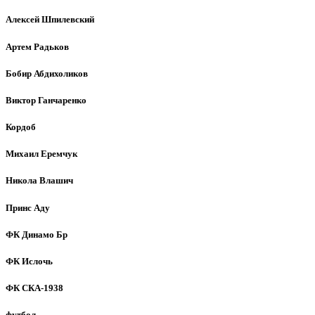
Алексей Шпилевский
Артем Радьков
Бобир Абдихоликов
Виктор Ганчаренко
Кордоб
Михаил Еремчук
Никола Влашич
Принс Аду
ФК Динамо Бр
ФК Ислочь
ФК СКА-1938
футбол