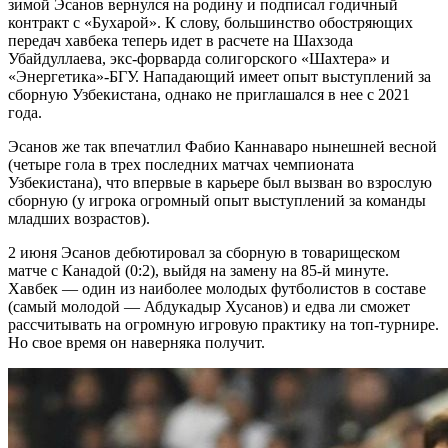
зимой Эсанов вернулся на родину и подписал годичный
контракт с «Бухарой». К слову, большинство обостряющих
передач хавбека теперь идет в расчете на Шахзода
Убайдуллаева, экс-форварда солигорского «Шахтера» и
«Энергетика»-БГУ. Нападающий имеет опыт выступлений за
сборную Узбекистана, однако не приглашался в нее с 2021
года.
Эсанов же так впечатлил Фабио Каннаваро нынешней весной
(четыре гола в трех последних матчах чемпионата
Узбекистана), что впервые в карьере был вызван во взрослую
сборную (у игрока огромный опыт выступлений за команды
младших возрастов).
2 июня Эсанов дебютировал за сборную в товарищеском
матче с Канадой (0:2), выйдя на замену на 85-й минуте.
Хавбек — один из наиболее молодых футболистов в составе
(самый молодой — Абдукадыр Хусанов) и едва ли сможет
рассчитывать на огромную игровую практику на топ-турнире.
Но свое время он наверняка получит.