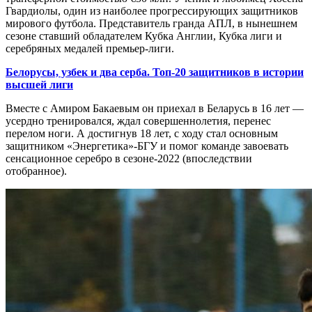
Гвардиолы, один из наиболее прогрессирующих защитников
мирового футбола. Представитель гранда АПЛ, в нынешнем
сезоне ставший обладателем Кубка Англии, Кубка лиги и
серебряных медалей премьер-лиги.
Белорусы, узбек и два серба. Топ-20 защитников в истории
высшей лиги
Вместе с Амиром Бакаевым он приехал в Беларусь в 16 лет —
усердно тренировался, ждал совершеннолетия, перенес
перелом ноги. А достигнув 18 лет, с ходу стал основным
защитником «Энергетика»-БГУ и помог команде завоевать
сенсационное серебро в сезоне-2022 (впоследствии
отобранное).