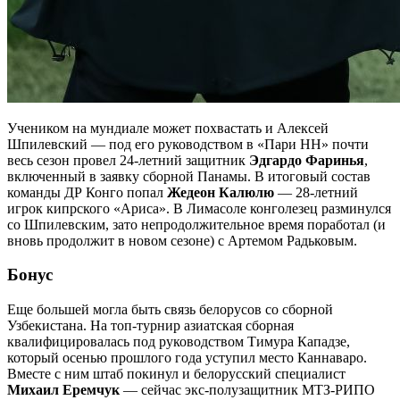
Учеником на мундиале может похвастать и Алексей
Шпилевский — под его руководством в «Пари НН» почти
весь сезон провел 24-летний защитник
Эдгардо Фаринья
,
включенный в заявку сборной Панамы. В итоговый состав
команды ДР Конго попал
Жедеон Калюлю
— 28-летний
игрок кипрского «Ариса». В Лимасоле конголезец разминулся
со Шпилевским, зато непродолжительное время поработал (и
вновь продолжит в новом сезоне) с Артемом Радьковым.
Бонус
Еще большей могла быть связь белорусов со сборной
Узбекистана. На топ-турнир азиатская сборная
квалифицировалась под руководством Тимура Кападзе,
который осенью прошлого года уступил место Каннаваро.
Вместе с ним штаб покинул и белорусский специалист
Михаил Еремчук
— сейчас экс-полузащитник МТЗ-РИПО