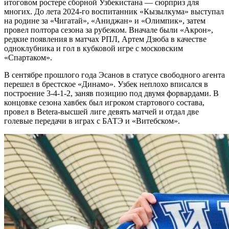
итоговом ростере сборной Узбекистана — сюрприз для
многих. До лета 2024-го воспитанник «Кызылкума» выступал
на родине за «Чигатай», «Аниджан» и «Олимпик», затем
провел полтора сезона за рубежом. Вначале были «Акрон»,
редкие появления в матчах РПЛ, Артем Дзюба в качестве
одноклубника и гол в кубковой игре с московским
«Спартаком».
В сентябре прошлого года Эсанов в статусе свободного агента
перешел в брестское «Динамо». Узбек неплохо вписался в
построение 3-4-1-2, заняв позицию под двумя форвардами. В
концовке сезона хавбек был игроком стартового состава,
провел в Betera-высшей лиге девять матчей и отдал две
голевые передачи в играх с БАТЭ и «Витебском».