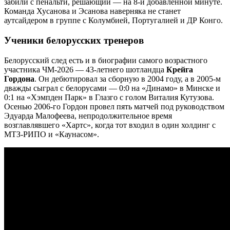
забили с пенальти, решающий — на 8-й добавленной минуте.
Команда Хусанова и Эсанова наверняка не станет
аутсайдером в группе с Колумбией, Португалией и ДР Конго.
Ученики белорусских тренеров
Белорусский след есть и в биографии самого возрастного
участника ЧМ-2026 — 43-летнего шотландца
Крейга
Гордона
. Он дебютировал за сборную в 2004 году, а в 2005-м
дважды сыграл с белорусами — 0:0 на «Динамо» в Минске и
0:1 на «Хэмпден Парк» в Глазго с голом Виталия Кутузова.
Осенью 2006-го Гордон провел пять матчей под руководством
Эдуарда Малофеева, непродолжительное время
возглавлявшего «Хартс», когда тот входил в один холдинг с
МТЗ-РИПО и «Каунасом».