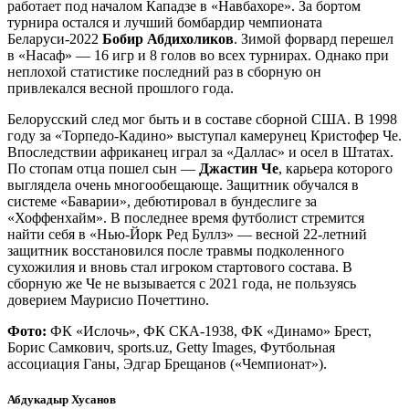
работает под началом Кападзе в «Навбахоре». За бортом
турнира остался и лучший бомбардир чемпионата
Беларуси-2022
Бобир Абдихоликов
. Зимой форвард перешел
в «Насаф» — 16 игр и 8 голов во всех турнирах. Однако при
неплохой статистике последний раз в сборную он
привлекался весной прошлого года.
Белорусский след мог быть и в составе сборной США. В 1998
году за «Торпедо-Кадино» выступал камерунец Кристофер Че.
Впоследствии африканец играл за «Даллас» и осел в Штатах.
По стопам отца пошел сын —
Джастин Че
, карьера которого
выглядела очень многообещающе. Защитник обучался в
системе «Баварии», дебютировал в бундеслиге за
«Хоффенхайм». В последнее время футболист стремится
найти себя в «Нью-Йорк Ред Буллз» — весной 22-летний
защитник восстановился после травмы подколенного
сухожилия и вновь стал игроком стартового состава. В
сборную же Че не вызывается с 2021 года, не пользуясь
доверием Маурисио Почеттино.
Фото:
ФК «Ислочь», ФК СКА-1938, ФК «Динамо» Брест,
Борис Самкович, sports.uz, Getty Images, Футбольная
ассоциация Ганы, Эдгар Брещанов («Чемпионат»).
Абдукадыр Хусанов