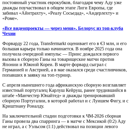
постоянный участник еврокубков, благодаря чему Аду уже
дважды поучаствовал в общем этапе Лиги Европы, где
забивал «Айнтрахту», «Реалу Сосьедад», «Андерлехту» и
«Роме».
«Все видеопроекты — через меня». Белорус из топ-клуба
Чехии
Форварду 22 года, Transfermarkt оценивает его в €3 млн, и его
большая карьера только начинается. В ноябре 2025 года она
получила очередной импульс — Принс дождался первого
вызова в сборную Ганы на товарищеские матчи против
Японии и Южной Кореи. В марте форвард сыграл с
Германией и Австрией, а в мае оказался среди счастливчиков,
попавших в заявку на топ-турнир.
С апреля нынешнего года африканскую сборную возглавляет
известный португалец Карлуш Кейруш, ранее трудившийся в
штабе «Манчестер Юнайтед» и дважды тренировавший
сборную Португалии, в которой работал и с Луишем Фигу, и с
Криштиану Роналду.
На заключительной стадии подготовки к ЧМ-2026 сборная
Ганы провела два спарринга — в матче с Мексикой (0:2) Аду
не играл, а с Уэльсом (1:1) действовал на позиции левого