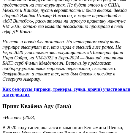
представлен на топ-турнирах. Не будет этого и в США,
Мексике и Канаде, пусть вероятность и была высока. Звезда
сборной Ямайки Шамар Николсон, в марте перешедший в
«МЛ Витебск», рассчитывал на игровую практику накануне
ЧМ-2026, однако его команда неожиданно проиграла в плей-
офф ДР Конго.
Но есть и повод для позитива. На четвертом кряду топ-
турнире выступят те, кто играл в высшей лиге ранее. На
Евро-2020 участвовал экс-полузащитник «Шахтера» финн
Пири Сойри, на ЧМ-2022 и Евро-2024 — бывший защитник
БАТЭ серб Филип Младенович.
Betnews
.
by
предлагает
подборку участников мирового первенства, связанных с
белфутболом, а также тех, кто был близок к поездке в
Северную Америку.
Как белорусы (игроки, тренеры, судьи, врачи) участвовали
в мундиалях
Принс Квабена Аду (Гана)
«Ислочь» (2023)
В 2020 году ганец оказался в компании Беньямина Шешко,
Джамала Мусиалы, Флориана Вирца и Арсена Захаряня —