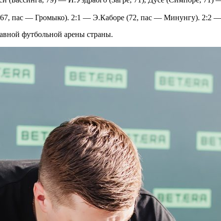
67, пас — Громыко). 2:1 — Э.Каборе (72, пас — Минунгу). 2:2 —
авной футбольной арены страны.