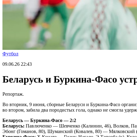
Футбол
09.06.26
22:43
Беларусь и Буркина-Фасо уст
Репортаж.
Во вторник, 9 июня, сборные Беларуси и Буркина-Фасо органи
во втором, забила два породистых гола, однако не смогла удер
Беларусь — Буркина-Фасо — 2:2
Беларусь:
Павлюченко — Шевченко (Калинин, 46), Волков, Парх
Эбонг (Гоманов, 80), Шуманский (Ковалев, 80) — Мялковский (
Буркина-Фасо
: Х.Конате — Гнану, Нагало, Э.Тапсоба (к), Куас