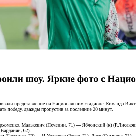
роили шоу. Яркие фото с Наци
зовали представление на Национальном стадионе. Команда Викт
жать победу, дважды пропустив за последние 20 минут.
оменко, Малькевич (Печенин, 71) — Яблонский (к) (Р.Лисакович
Варданян, 62).
си (Бассинга, 79) — И.Уэдраого (Загре, 71), Дусе (Симпоре, 71) 