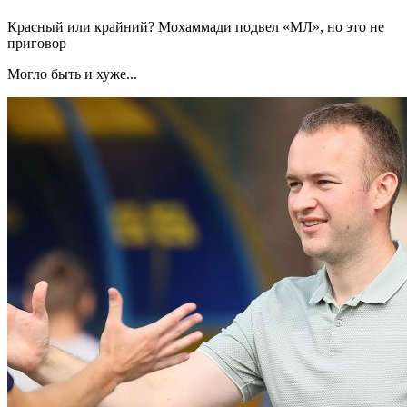
Красный или крайний? Мохаммади подвел «МЛ», но это не
приговор
Могло быть и хуже...