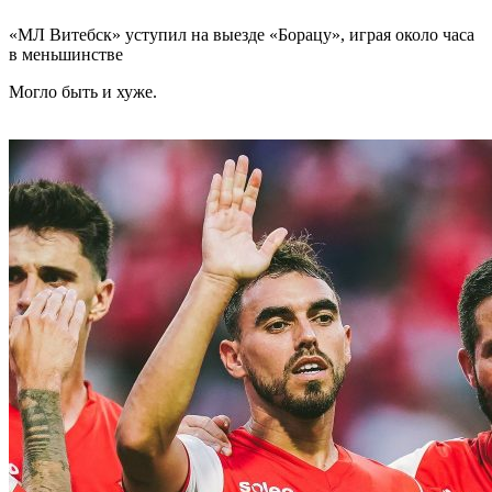
«МЛ Витебск» уступил на выезде «Борацу», играя около часа
в меньшинстве
Могло быть и хуже.