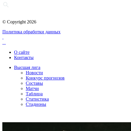
© Copyright 2026
Политика обработки данных
О сайте
Контакты
Высшая лига
Новости
Конкурс прогнозов
Составы
Матчи
Таблица
Статистика
Стадионы