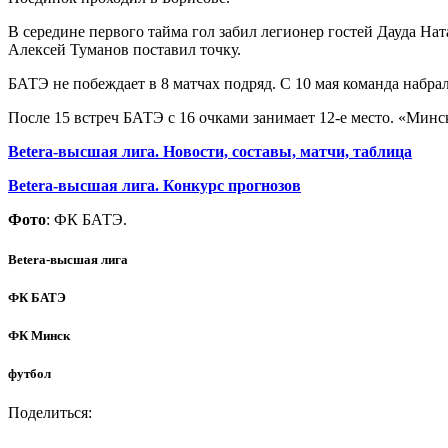
В середине первого тайма гол забил легионер гостей Дауда На
Алексей Туманов поставил точку.
БАТЭ не побеждает в 8 матчах подряд. С 10 мая команда набрал
После 15 встреч БАТЭ с 16 очками занимает 12-е место. «Минск
Betera-высшая лига. Новости, составы, матчи, таблица
Betera-высшая лига. Конкурс прогнозов
Фото
: ФК БАТЭ.
Betera-высшая лига
ФК БАТЭ
ФК Минск
футбол
Поделиться: