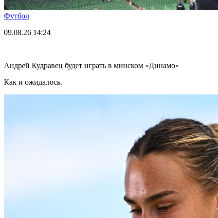
Футбол
09.08.26
14:24
Андрей Кудравец будет играть в минском «Динамо»
Как и ожидалось.